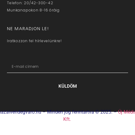
Telefon: 20/42-300-42
Munkanapokon 8-16 óráig
NE MARADJON LE!
Iratkozzon fel hírlevelünkre!
KÜLDÖM
hazaivendegvaro.hu – Minden jog fenntartva © 2025. –
Új Médi
Kft.