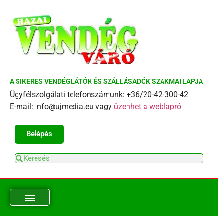
A SIKERES VENDÉGLÁTÓK ÉS SZÁLLÁSADÓK SZAKMAI LAPJA
Ügyfélszolgálati telefonszámunk: +36/20-42-300-42
E-mail: info@ujmedia.eu vagy
üzenhet a weblapról
Belépés