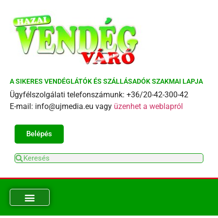
A SIKERES VENDÉGLÁTÓK ÉS SZÁLLÁSADÓK SZAKMAI LAPJA
Ügyfélszolgálati telefonszámunk: +36/20-42-300-42
E-mail: info@ujmedia.eu vagy
üzenhet a weblapról
Belépés