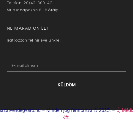
Telefon: 20/42-300-42
Munkanapokon 8-16 óráig
NE MARADJON LE!
Iratkozzon fel hírlevelünkre!
KÜLDÖM
hazaivendegvaro.hu – Minden jog fenntartva © 2025. –
Új Médi
Kft.