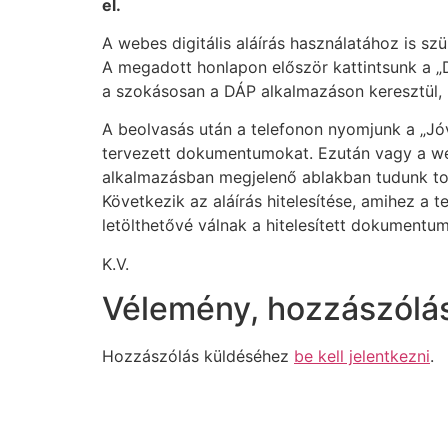
el.
A webes digitális aláírás használatához is sz
A megadott honlapon először kattintsunk a „D
a szokásosan a DÁP alkalmazáson keresztül,
A beolvasás után a telefonon nyomjunk a „Jóv
tervezett dokumentumokat. Ezután vagy a we
alkalmazásban megjelenő ablakban tudunk tov
Következik az aláírás hitelesítése, amihez a t
letölthetővé válnak a hitelesített dokumentu
K.V.
Vélemény, hozzászólá
Hozzászólás küldéséhez
be kell jelentkezni
.