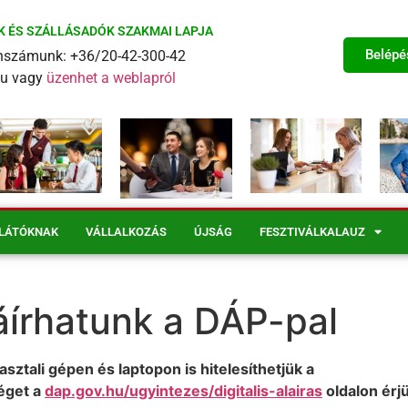
K ÉS SZÁLLÁSADÓK SZAKMAI LAPJA
Belépé
fonszámunk: +36/20-42-300-42
eu vagy
üzenhet a weblapról
LÁTÓKNAK
VÁLLALKOZÁS
ÚJSÁG
FESZTIVÁLKALAUZ
áírhatunk a DÁP-pal
tali gépen és laptopon is hitelesíthetjük a
éget a
dap.gov.hu/ugyintezes/digitalis-alairas
oldalon érj