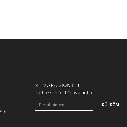
NE MARADJON LE!
Iratkozzon fel hírlevelünkre!
eu
KÜLDÖM
áig