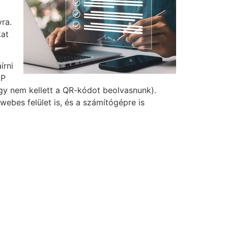
yra.
kat
írni
ÁP
így nem kellett a QR-kódot beolvasnunk).
 webes felület is, és a számítógépre is