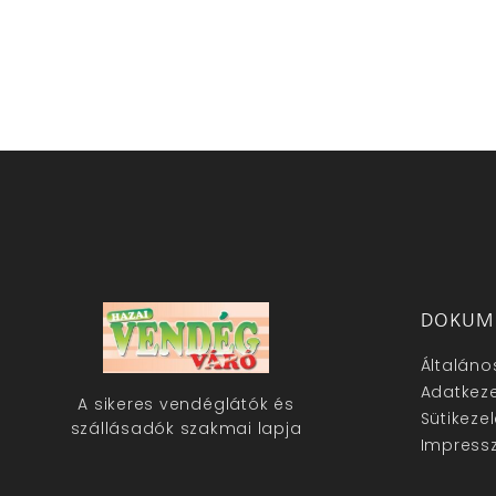
DOKUM
Általáno
Adatkeze
A sikeres vendéglátók és
Sütikeze
szállásadók szakmai lapja
Impress