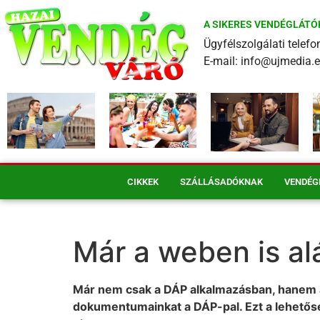
A SIKERES VENDÉGLÁTÓ
Ügyfélszolgálati tele
E-mail: info@ujmedia.
CIKKEK
SZÁLLÁSADÓKNAK
VENDÉG
Már a weben is al
Már nem csak a DÁP alkalmazásban, hanem asz
dokumentumainkat a DÁP-pal. Ezt a lehetős