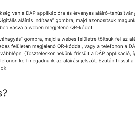
ükség van a DÁP applikációra és érvényes aláíró-tanúsítván
igitális aláírás indítása” gombra, majd azonosítsuk magun
 beolvasva a weben megjelenő QR-kódot.
áhagyás” gombra, majd a webes felületre töltsük fel az alá
bes felületen megjelenő QR-kóddal, vagy a telefonon a D
ábblépni (Teszteléskor nekünk frissült a DÁP applikáció, 
elefonon kell megadnunk az aláírási jelszót. Ezután frissül a
mok.
s?