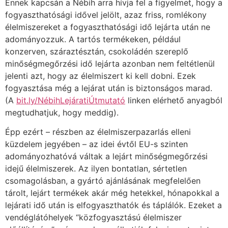
Ennek kapcsán a Nébih arra hívja fel a figyelmet, hogy a
fogyaszthatósági idővel jelölt, azaz friss, romlékony
élelmiszereket a fogyaszthatósági idő lejárta után ne
adományozzuk. A tartós termékeken, például
konzerven, száraztésztán, csokoládén szereplő
minőségmegőrzési idő lejárta azonban nem feltétlenül
jelenti azt, hogy az élelmiszert ki kell dobni. Ezek
fogyasztása még a lejárat után is biztonságos marad.
(A
bit.ly/NébihLejáratiÚtmutató
linken elérhető anyagból
megtudhatjuk, hogy meddig).
Épp ezért – részben az élelmiszerpazarlás elleni
küzdelem jegyében – az idei évtől EU-s szinten
adományozhatóvá váltak a lejárt minőségmegőrzési
idejű élelmiszerek. Az ilyen bontatlan, sértetlen
csomagolásban, a gyártó ajánlásának megfelelően
tárolt, lejárt termékek akár még hetekkel, hónapokkal a
lejárati idő után is elfogyaszthatók és táplálók. Ezeket a
vendéglátóhelyek “közfogyasztású élelmiszer