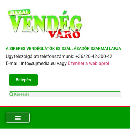
A SIKERES VENDÉGLÁTÓK ÉS SZÁLLÁSADÓK SZAKMAI LAPJA
Ügyfélszolgálati telefonszámunk: +36/20-42-300-42
E-mail: info@ujmedia.eu vagy
üzenhet a weblapról
Belépés