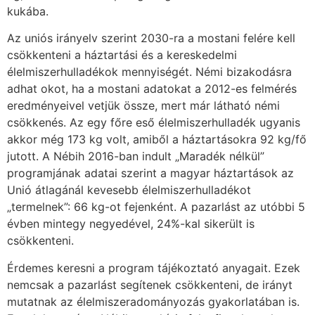
kukába.
Az uniós irányelv szerint 2030-ra a mostani felére kell
csökkenteni a háztartási és a kereskedelmi
élelmiszerhulladékok mennyiségét. Némi bizakodásra
adhat okot, ha a mostani adatokat a 2012-es felmérés
eredményeivel vetjük össze, mert már látható némi
csökkenés. Az egy főre eső élelmiszerhulladék ugyanis
akkor még 173 kg volt, amiből a háztartásokra 92 kg/fő
jutott. A Nébih 2016-ban indult „Maradék nélkül”
programjának adatai szerint a magyar háztartások az
Unió átlagánál kevesebb élelmiszerhulladékot
„termelnek”: 66 kg-ot fejenként. A pazarlást az utóbbi 5
évben mintegy negyedével, 24%-kal sikerült is
csökkenteni.
Érdemes keresni a program tájékoztató anyagait. Ezek
nemcsak a pazarlást segítenek csökkenteni, de irányt
mutatnak az élelmiszeradományozás gyakorlatában is.