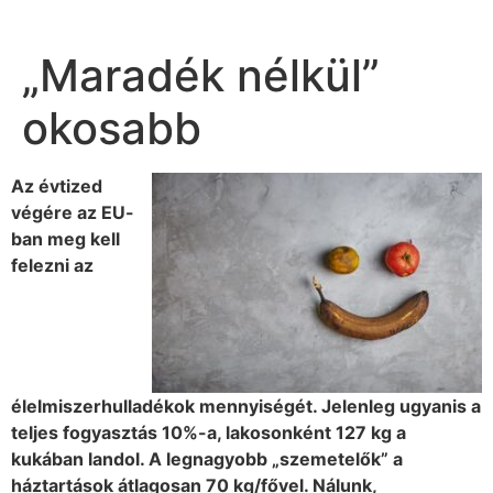
„Maradék nélkül”
okosabb
Az évtized
végére az EU-
ban meg kell
felezni az
élelmiszerhulladékok mennyiségét. Jelenleg ugyanis a
teljes fogyasztás 10%-a, lakosonként 127 kg a
kukában landol. A legnagyobb „szemetelők” a
háztartások átlagosan 70 kg/fővel. Nálunk,