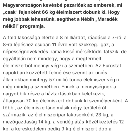
Magyarországon kevésbé pazarlóak az emberek, mi
„csak” fejenként 66 kg élelmiszert dobunk ki. Hogy
még jobbak lehessünk, segíthet a Nébih „Maradék
nélkül” programja.
A föld lakossága elérte a 8 milliárdot, ráadásul a 7-ről a
8-ra lépéshez csupán 11 évre volt szükség. Igaz, a
népességnövekedés irama kissé mérséklődni látszik, de
egyáltalán nem mindegy, hogy a megtermelt
élelmiszerből mennyi végzi a szemétben. Az Eurostat
napokban közzétett felmérése szerint az uniós
államokban mintegy 57 millió tonna élelmiszer végzi
még mindig a szemétben. Ennek a mennyiségnek a
nagyobbik része a háztartásokban keletkezik,
átlagosan 70 kg élelmiszert dobunk ki személyenként. A
többi, az élelmiszerlánc másik négy területéről
származik: az élelmiszeripar lakosonként 23 kg, a
mezőgazdaság 14 kg, a vendéglátás-közétkeztetés 12
kg, a kereskedelem pedig 9 kg élelmiszert dob a