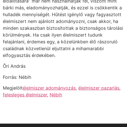
előállítására” már nem használhatják fel, viszont mint
bárki más, eladományozhatják, és ezzel is csökkentik a
hulladék mennyiségét. Hűtést igénylő vagy fagyasztott
élelmiszert nem ajánlott adományozni, csak akkor, ha
minden szakaszban biztosítottak a biztonságos tárolási
körülmények. Ha csak ilyen élelmiszert tudunk
felajánlani, érdemes egy, a közelünkben élő rászoruló
családnak közvetlenül eljuttatni a mihamarabbi
elfogyasztás érdekében.
Õri András
Forrás: Nébih
Megjelölt
élelmiszer adományozás
,
élelmiszer pazarlás
,
felesleges élelmiszer
,
Nébih