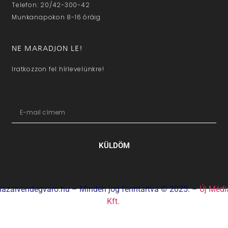
Telefon: 20/42-300-42
Munkanapokon 8-16 óráig
NE MARADJON LE!
Iratkozzon fel hírlevelünkre!
KÜLDÖM
hazaivendegvaro.hu – Minden jog fenntartva © 2025. –
Új Médi
Kft.