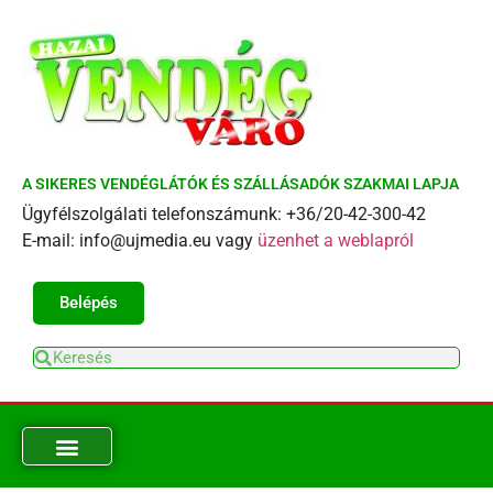
A SIKERES VENDÉGLÁTÓK ÉS SZÁLLÁSADÓK SZAKMAI LAPJA
Ügyfélszolgálati telefonszámunk: +36/20-42-300-42
E-mail: info@ujmedia.eu vagy
üzenhet a weblapról
Belépés