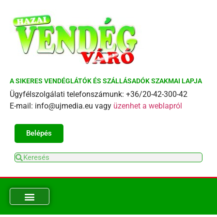
A SIKERES VENDÉGLÁTÓK ÉS SZÁLLÁSADÓK SZAKMAI LAPJA
Ügyfélszolgálati telefonszámunk: +36/20-42-300-42
E-mail: info@ujmedia.eu vagy
üzenhet a weblapról
Belépés