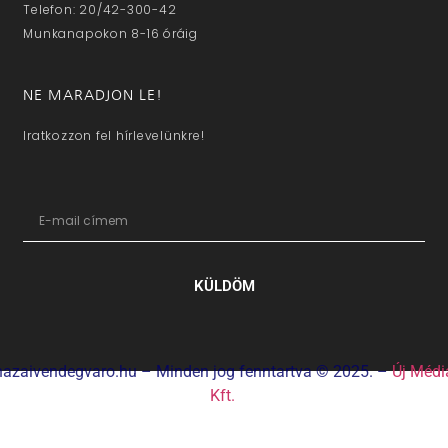
Telefon: 20/42-300-42
Munkanapokon 8-16 óráig
NE MARADJON LE!
Iratkozzon fel hírlevelünkre!
KÜLDÖM
hazaivendegvaro.hu – Minden jog fenntartva © 2025. –
Új Médi
Kft.