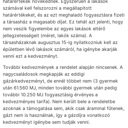
határértékek növekednek. Egyszerűen a lakások
számával kell felszorozni a megállapított
határértékeket, és az ezt meghaladó fogyasztásra fizeti
a társasház a magasabb díjat. Ez tehát azt jelenti, hogy
nem veszik figyelembe az egyes lakások eltérő
jellegzetességeit (méret, lakók száma). A
társasházaknak augusztus 15-ig nyilatkozniuk kell az
épületben lévő lakások számáról, ha igénybe akarják
venni ezt a kedvezményt.
További kedvezmények a rendelet alapján nincsenek. A
nagycsaládosok megkapják az eddigi
gázárkedvezményt, de ennél többet nem (3 gyermek
után 61.560 MJ, minden további gyermek után pedig
további 10.250 MJ fogyasztásig érvényes a
kedvezményes tarifa). Nem került bele a rendeletbe
azoknak a támogatása sem, akik csak árammal fűtenek,
gázt nem is használnak, így a gázdíjra vonatkozó
kedvezményt igénybe sem tudják venni.