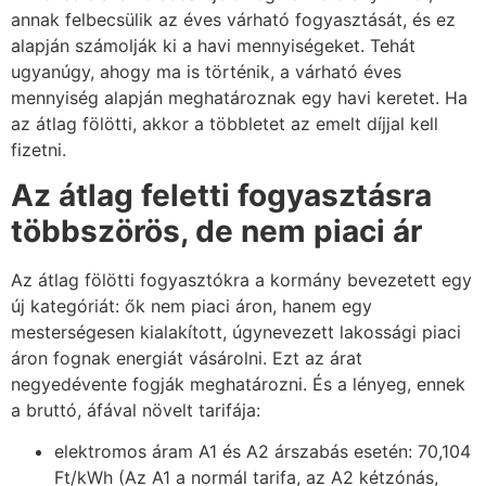
annak felbecsülik az éves várható fogyasztását, és ez
alapján számolják ki a havi mennyiségeket. Tehát
ugyanúgy, ahogy ma is történik, a várható éves
mennyiség alapján meghatároznak egy havi keretet. Ha
az átlag fölötti, akkor a többletet az emelt díjjal kell
fizetni.
Az átlag feletti fogyasztásra
többszörös, de nem piaci ár
Az átlag fölötti fogyasztókra a kormány bevezetett egy
új kategóriát: ők nem piaci áron, hanem egy
mesterségesen kialakított, úgynevezett lakossági piaci
áron fognak energiát vásárolni. Ezt az árat
negyedévente fogják meghatározni. És a lényeg, ennek
a bruttó, áfával növelt tarifája:
elektromos áram A1 és A2 árszabás esetén: 70,104
Ft/kWh (Az A1 a normál tarifa, az A2 kétzónás,