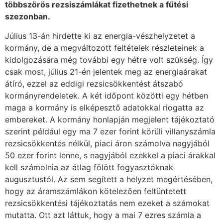
többszörös rezsiszámlákat fizethetnek a fűtési
szezonban.
Július 13-án hirdette ki az energia-vészhelyzetet a
kormány, de a megváltozott feltételek részleteinek a
kidolgozására még további egy hétre volt szükség. Így
csak most, július 21-én jelentek meg az energiaárakat
átíró, ezzel az eddigi rezsicsökkentést átszabó
kormányrendeletek. A két időpont közötti egy hétben
maga a kormány is elképesztő adatokkal riogatta az
embereket. A kormány honlapján megjelent tájékoztató
szerint például egy ma 7 ezer forint körüli villanyszámla
rezsicsökkentés nélkül, piaci áron számolva nagyjából
50 ezer forint lenne, s nagyjából ezekkel a piaci árakkal
kell számolnia az átlag fölött fogyasztóknak
augusztustól. Az sem segített a helyzet megértésében,
hogy az áramszámlákon kötelezően feltüntetett
rezsicsökkentési tájékoztatás nem ezeket a számokat
mutatta. Ott azt láttuk, hogy a mai 7 ezres számla a