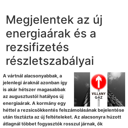
Megjelentek az új
energiaárak és a
rezsifizetés
részletszabályai
A vártnál alacsonyabbak, a
jelenlegi áraknál azonban így
is akár hétszer magasabbak
az augusztustól hatályos új
energiaárak. A kormány egy
héttel a rezsicsökkentés felszámolásának bejelentése
után tisztázta az új feltételeket. Az alacsonyra húzott
átlagnál többet fogyasztók rosszul járnak, ők