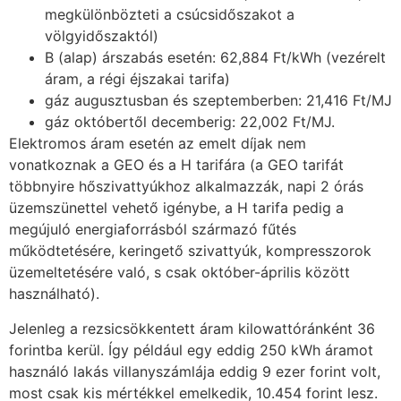
megkülönbözteti a csúcsidőszakot a
völgyidőszaktól)
B (alap) árszabás esetén: 62,884 Ft/kWh (vezérelt
áram, a régi éjszakai tarifa)
gáz augusztusban és szeptemberben: 21,416 Ft/MJ
gáz októbertől decemberig: 22,002 Ft/MJ.
Elektromos áram esetén az emelt díjak nem
vonatkoznak a GEO és a H tarifára (a GEO tarifát
többnyire hőszivattyúkhoz alkalmazzák, napi 2 órás
üzemszünettel vehető igénybe, a H tarifa pedig a
megújuló energiaforrásból származó fűtés
működtetésére, keringető szivattyúk, kompresszorok
üzemeltetésére való, s csak október-április között
használható).
Jelenleg a rezsicsökkentett áram kilowattóránként 36
forintba kerül. Így például egy eddig 250 kWh áramot
használó lakás villanyszámlája eddig 9 ezer forint volt,
most csak kis mértékkel emelkedik, 10.454 forint lesz.