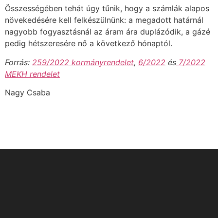
Összességében tehát úgy tűnik, hogy a számlák alapos
növekedésére kell felkészülnünk: a megadott határnál
nagyobb fogyasztásnál az áram ára duplázódik, a gázé
pedig hétszeresére nő a következő hónaptól.
Forrás:
259/2022 kormányrendelet
,
6/2022
és
7/2022
MEKH rendelet
Nagy Csaba