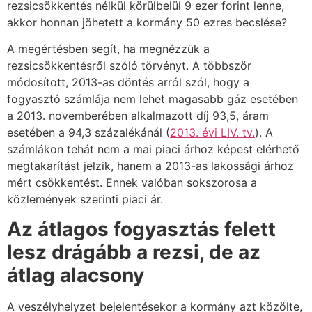
rezsicsökkentés nélkül körülbelül 9 ezer forint lenne,
akkor honnan jöhetett a kormány 50 ezres becslése?
A megértésben segít, ha megnézzük a
rezsicsökkentésről szóló törvényt. A többször
módosított, 2013-as döntés arról szól, hogy a
fogyasztó számlája nem lehet magasabb gáz esetében
a 2013. novemberében alkalmazott díj 93,5, áram
esetében a 94,3 százalékánál (
2013. évi LIV. tv.
). A
számlákon tehát nem a mai piaci árhoz képest elérhető
megtakarítást jelzik, hanem a 2013-as lakossági árhoz
mért csökkentést. Ennek valóban sokszorosa a
közlemények szerinti piaci ár.
Az átlagos fogyasztás felett
lesz drágább a rezsi, de az
átlag alacsony
A veszélyhelyzet bejelentésekor a kormány azt közölte,