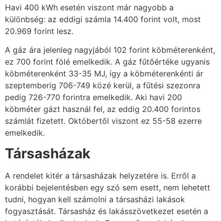
Havi 400 kWh esetén viszont már nagyobb a
különbség: az eddigi számla 14.400 forint volt, most
20.969 forint lesz.
A gáz ára jelenleg nagyjából 102 forint köbméterenként,
ez 700 forint fölé emelkedik. A gáz fűtőértéke ugyanis
köbméterenként 33-35 MJ, így a köbméterenkénti ár
szeptemberig 706-749 közé kerül, a fűtési szezonra
pedig 726-770 forintra emelkedik. Aki havi 200
köbméter gázt használ fel, az eddig 20.400 forintos
számlát fizetett. Októbertől viszont ez 55-58 ezerre
emelkedik.
Társasházak
A rendelet kitér a társasházak helyzetére is. Erről a
korábbi bejelentésben egy szó sem esett, nem lehetett
tudni, hogyan kell számolni a társasházi lakások
fogyasztását. Társasház és lakásszövetkezet esetén a