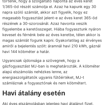
történik, hogy a szolgáltató naponta az éves keret
1/365-öd részét számolja el. Azaz ha kapunk egy 30
napra szóló számlát, akkor azt figyelik, hogy ez
magasabb fogyasztást jelent-e az éves keret 365-öd
részének a 30-szorosánál. Azaz havonta veszik
figyelembe a keretösszeget. Hiába fogyasztunk nyáron
keveset és férnénk bele az éves keretbe, télen akkor is
magas számlát fogunk kapni. Gyakorlatilag az érvényes
amiről a bejelentés szólt: áramnál havi 210 kWh, gáznál
havi 144 köbméter a határ.
Ugyancsak újdonsága a szövegnek, hogy a
gázfogyasztást MJ-ban is meghatározták. A köbméter
alapú elszámolás nehézkes lenne, az
energiaszolgáltatók ugyanis fűtőértéket, MJ-t
számláznak a fogyasztónak és nem köbmétert.
Havi átalány esetén
Aki éves elszámolásban jelenleg havi átalányt fizet,