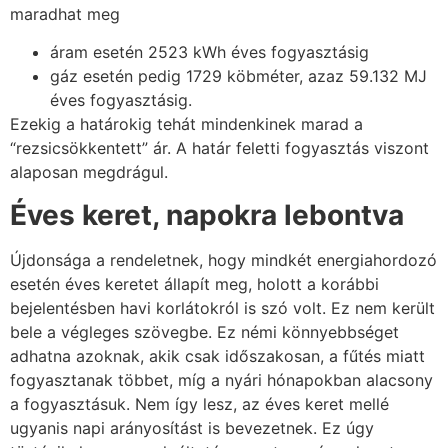
maradhat meg
áram esetén 2523 kWh éves fogyasztásig
gáz esetén pedig 1729 köbméter, azaz 59.132 MJ
éves fogyasztásig.
Ezekig a határokig tehát mindenkinek marad a
“rezsicsökkentett” ár. A határ feletti fogyasztás viszont
alaposan megdrágul.
Éves keret, napokra lebontva
Újdonsága a rendeletnek, hogy mindkét energiahordozó
esetén éves keretet állapít meg, holott a korábbi
bejelentésben havi korlátokról is szó volt. Ez nem került
bele a végleges szövegbe. Ez némi könnyebbséget
adhatna azoknak, akik csak időszakosan, a fűtés miatt
fogyasztanak többet, míg a nyári hónapokban alacsony
a fogyasztásuk. Nem így lesz, az éves keret mellé
ugyanis napi arányosítást is bevezetnek. Ez úgy