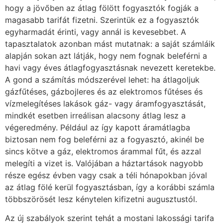
hogy a jövőben az átlag fölött fogyasztók fogják a
magasabb tarifát fizetni. Szerintük ez a fogyasztók
egyharmadát érinti, vagy annál is kevesebbet. A
tapasztalatok azonban mást mutatnak: a saját számláik
alapján sokan azt látják, hogy nem fognak beleférni a
havi vagy éves átlagfogyasztásnak nevezett keretekbe.
A gond a számítás módszerével lehet: ha átlagoljuk
gázfűtéses, gázbojleres és az elektromos fűtéses és
vízmelegítéses lakások gáz- vagy áramfogyasztását,
mindkét esetben irreálisan alacsony átlag lesz a
végeredmény. Például az így kapott áramátlagba
biztosan nem fog beleférni az a fogyasztó, akinél be
sincs kötve a gáz, elektromos árammal fűt, és azzal
melegíti a vizet is. Valójában a háztartások nagyobb
része egész évben vagy csak a téli hónapokban jóval
az átlag fölé kerül fogyasztásban, így a korábbi számla
többszörösét lesz kénytelen kifizetni augusztustól.
Az új szabályok szerint tehát a mostani lakossági tarifa