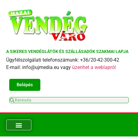
A SIKERES VENDÉGLÁTÓK ÉS SZÁLLÁSADÓK SZAKMAI LAPJA
Ügyfélszolgálati telefonszámunk: +36/20-42-300-42
E-mail: info@ujmedia.eu vagy
üzenhet a weblapról
Belépés