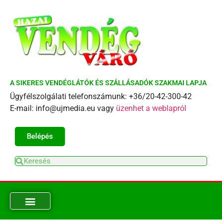
A SIKERES VENDÉGLÁTÓK ÉS SZÁLLÁSADÓK SZAKMAI LAPJA
Ügyfélszolgálati telefonszámunk: +36/20-42-300-42
E-mail: info@ujmedia.eu vagy
üzenhet a weblapról
Belépés