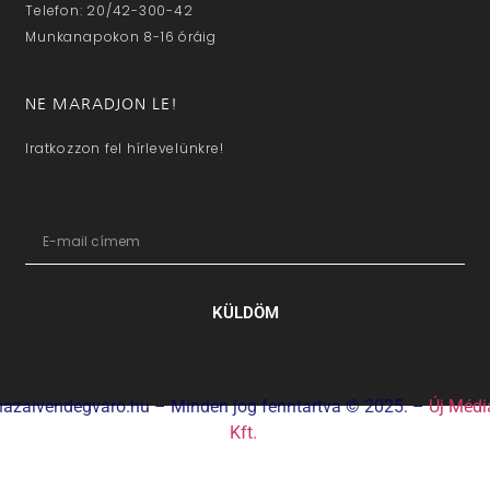
Telefon: 20/42-300-42
Munkanapokon 8-16 óráig
NE MARADJON LE!
Iratkozzon fel hírlevelünkre!
KÜLDÖM
hazaivendegvaro.hu – Minden jog fenntartva © 2025. –
Új Médi
Kft.