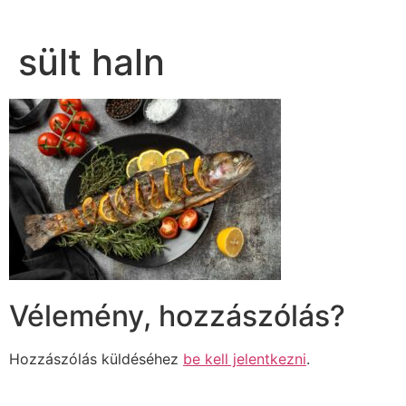
sült haln
Vélemény, hozzászólás?
Hozzászólás küldéséhez
be kell jelentkezni
.