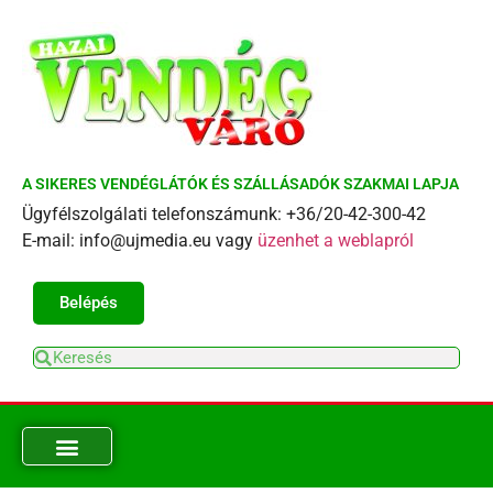
A SIKERES VENDÉGLÁTÓK ÉS SZÁLLÁSADÓK SZAKMAI LAPJA
Ügyfélszolgálati telefonszámunk: +36/20-42-300-42
E-mail: info@ujmedia.eu vagy
üzenhet a weblapról
Belépés