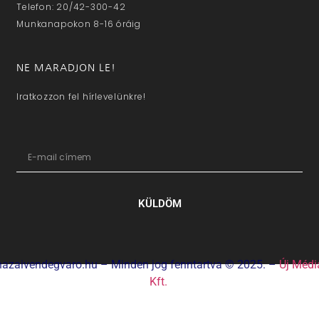
Telefon: 20/42-300-42
Munkanapokon 8-16 óráig
NE MARADJON LE!
Iratkozzon fel hírlevelünkre!
KÜLDÖM
hazaivendegvaro.hu – Minden jog fenntartva © 2025. –
Új Médi
Kft.