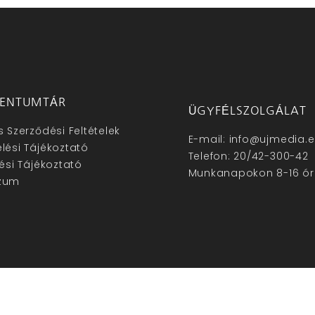
ENTUMTÁR
ÜGYFÉLSZOLGÁLAT
s Szerződési Feltételek
E-mail: info@ujmedia.
lési Tájékoztató
Telefon: 20/42-300-42
lési Tájékoztató
Munkanapokon 8-16 ór
zum
hu – Minden jog fenntartva © 2025. –
Új Média Kft.