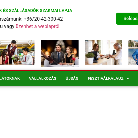
K ÉS SZÁLLÁSADÓK SZAKMAI LAPJA
Belépé
fonszámunk: +36/20-42-300-42
eu vagy
üzenhet a weblapról
LÁTÓKNAK
VÁLLALKOZÁS
ÚJSÁG
FESZTIVÁLKALAUZ