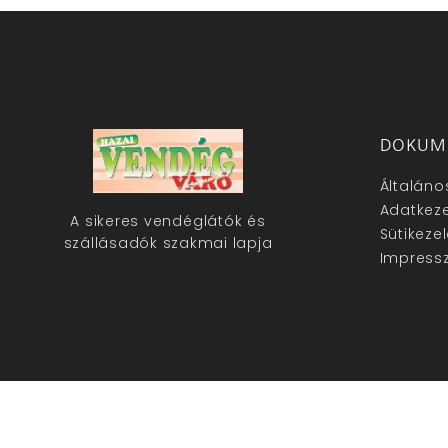
DOKUM
Általáno
Adatkeze
A sikeres vendéglátók és
Sütikeze
szállásadók szakmai lapja
Impress
hazaivendegvaro.