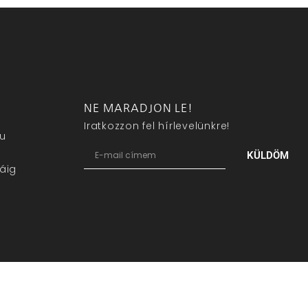
NE MARADJON LE!
Iratkozzon fel hírlevelünkre!
eu
KÜLDÖM
áig