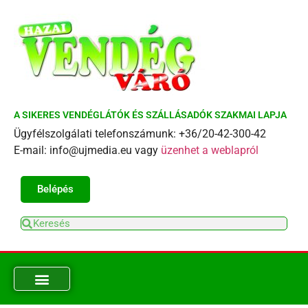
A SIKERES VENDÉGLÁTÓK ÉS SZÁLLÁSADÓK SZAKMAI LAPJA
Ügyfélszolgálati telefonszámunk: +36/20-42-300-42
E-mail: info@ujmedia.eu vagy
üzenhet a weblapról
Belépés