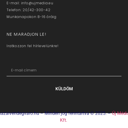
E-mail: info@ujmedia.eu
Telefon: 20/42-300-42
Munkanapokon 8-16 óráig
NE MARADJON LE!
Iratkozzon fel hírlevelünkre!
KÜLDÖM
hazaivendegvaro.hu – Minden jog fenntartva © 2025. –
Új Médi
Kft.