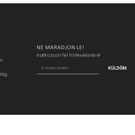
NE MARADJON LE!
Iratkozzon fel hírlevelünkre!
eu
KÜLDÖM
áig