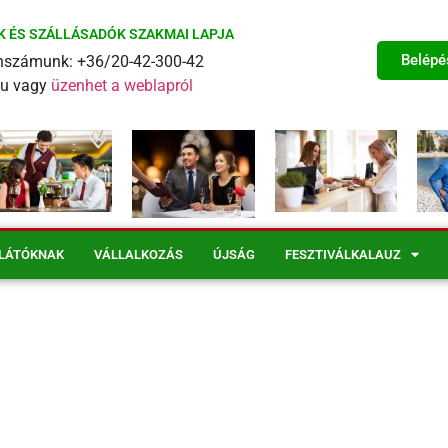
K ÉS SZÁLLÁSADÓK SZAKMAI LAPJA
Belépé
fonszámunk: +36/20-42-300-42
eu vagy
üzenhet a weblapról
LÁTÓKNAK
VÁLLALKOZÁS
ÚJSÁG
FESZTIVÁLKALAUZ