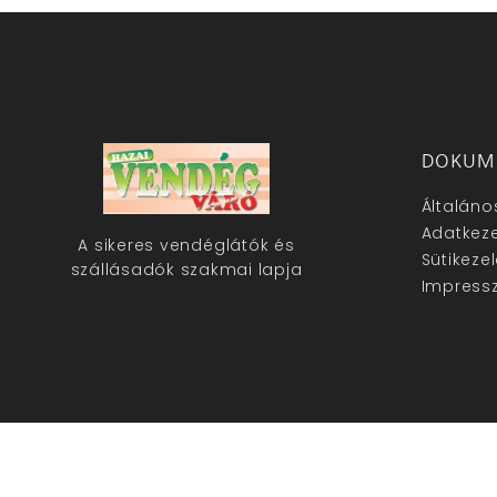
DOKUM
Általáno
Adatkeze
A sikeres vendéglátók és
Sütikeze
szállásadók szakmai lapja
Impress
hazaivendegvaro.