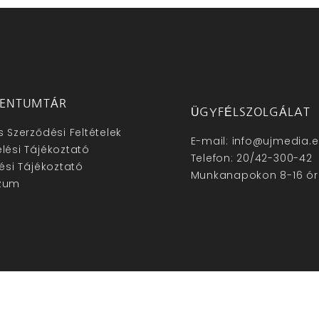
ENTUMTÁR
ÜGYFÉLSZOLGÁLAT
s Szerződési Feltételek
E-mail: info@ujmedia.
lési Tájékoztató
Telefon: 20/42-300-42
lési Tájékoztató
Munkanapokon 8-16 ór
zum
hu – Minden jog fenntartva © 2025. –
Új Média Kft.