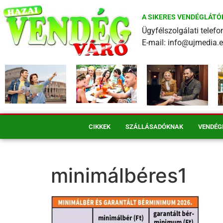
A SIKERES VENDÉGLÁTÓ
Ügyfélszolgálati tele
E-mail: info@ujmedia.
CIKKEK
SZÁLLÁSADÓKNAK
VENDÉG
minimálbéres1