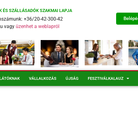
K ÉS SZÁLLÁSADÓK SZAKMAI LAPJA
Belépé
fonszámunk: +36/20-42-300-42
eu vagy
üzenhet a weblapról
LÁTÓKNAK
VÁLLALKOZÁS
ÚJSÁG
FESZTIVÁLKALAUZ