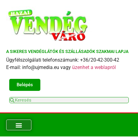
A SIKERES VENDÉGLÁTÓK ÉS SZÁLLÁSADÓK SZAKMAI LAPJA
Ügyfélszolgálati telefonszámunk: +36/20-42-300-42
E-mail: info@ujmedia.eu vagy
üzenhet a weblapról
Belépés