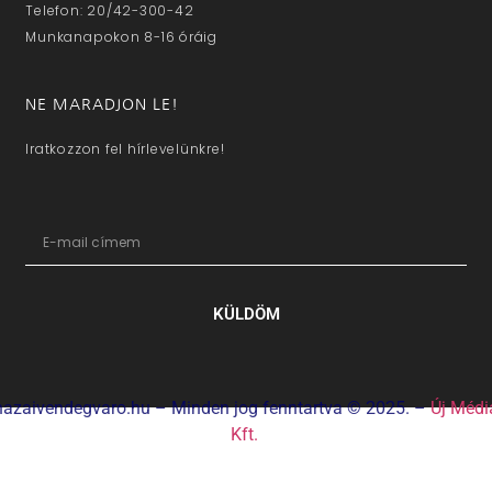
Telefon: 20/42-300-42
Munkanapokon 8-16 óráig
NE MARADJON LE!
Iratkozzon fel hírlevelünkre!
KÜLDÖM
hazaivendegvaro.hu – Minden jog fenntartva © 2025. –
Új Médi
Kft.