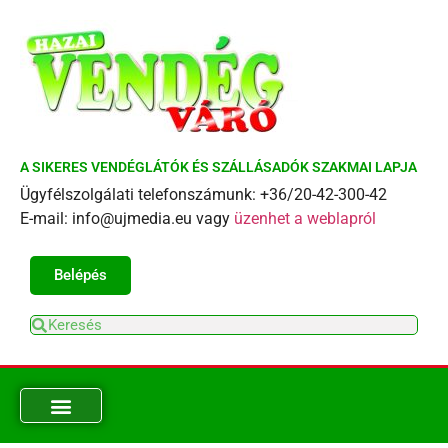
A SIKERES VENDÉGLÁTÓK ÉS SZÁLLÁSADÓK SZAKMAI LAPJA
Ügyfélszolgálati telefonszámunk: +36/20-42-300-42
E-mail: info@ujmedia.eu vagy
üzenhet a weblapról
Belépés