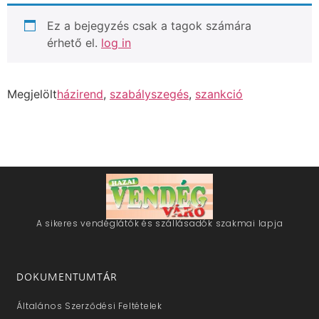
Ez a bejegyzés csak a tagok számára
érhető el.
log in
Megjelölt
házirend
,
szabályszegés
,
szankció
A sikeres vendéglátók és szállásadók szakmai lapja
DOKUMENTUMTÁR
Általános Szerződési Feltételek