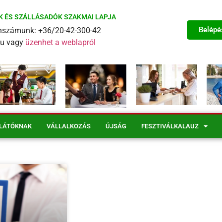
K ÉS SZÁLLÁSADÓK SZAKMAI LAPJA
Belépé
fonszámunk: +36/20-42-300-42
eu vagy
üzenhet a weblapról
LÁTÓKNAK
VÁLLALKOZÁS
ÚJSÁG
FESZTIVÁLKALAUZ