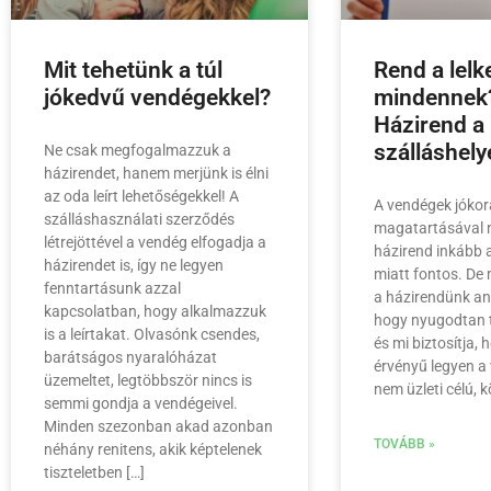
Mit tehetünk a túl
Rend a lelk
jókedvű vendégekkel?
mindennek
Házirend a
szálláshely
Ne csak megfogalmazzuk a
házirendet, hanem merjünk is élni
az oda leírt lehetőségekkel! A
A vendégek jóko
szálláshasználati szerződés
magatartásával 
létrejöttével a vendég elfogadja a
házirend inkább a
házirendet is, így ne legyen
miatt fontos. De
fenntartásunk azzal
a házirendünk an
kapcsolatban, hogy alkalmazzuk
hogy nyugodtan t
is a leírtakat. Olvasónk csendes,
és mi biztosítja,
barátságos nyaralóházat
érvényű legyen a
üzemeltet, legtöbbször nincs is
nem üzleti célú, 
semmi gondja a vendégeivel.
Minden szezonban akad azonban
TOVÁBB »
néhány renitens, akik képtelenek
tiszteletben […]