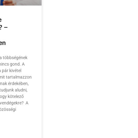
e
? –
en
ra többségének
nincs gond. A
 pár kivétel
 mit tartalmazzon
nak érdekében,
udjunk aludni,
 hogy kötelező
 vendégekre? A
közösségi