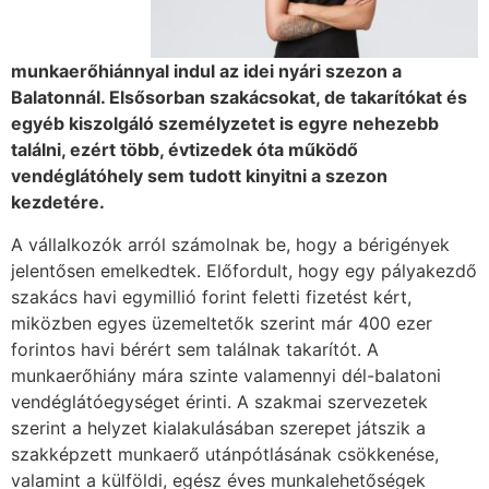
munkaerőhiánnyal indul az idei nyári szezon a
Balatonnál. Elsősorban szakácsokat, de takarítókat és
egyéb kiszolgáló személyzetet is egyre nehezebb
találni, ezért több, évtizedek óta működő
vendéglátóhely sem tudott kinyitni a szezon
kezdetére.
A vállalkozók arról számolnak be, hogy a bérigények
jelentősen emelkedtek. Előfordult, hogy egy pályakezdő
szakács havi egymillió forint feletti fizetést kért,
miközben egyes
üzemeltetők szerint már 400 ezer
forintos havi bérért sem találnak takarítót. A
munkaerőhiány mára szinte valamennyi dél-balatoni
vendéglátóegységet érinti.
A szakmai szervezetek
szerint a helyzet kialakulásában szerepet játszik a
szakképzett munkaerő utánpótlásának csökkenése,
valamint a külföldi, egész éves munkalehetőségek