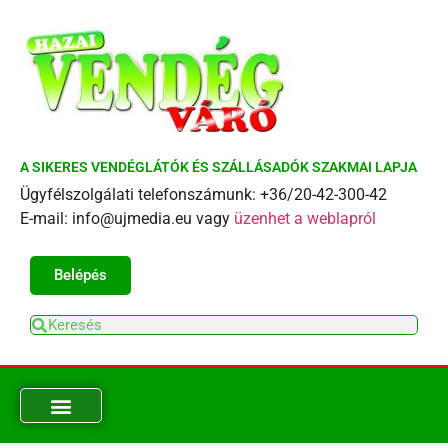
A SIKERES VENDÉGLÁTÓK ÉS SZÁLLÁSADÓK SZAKMAI LAPJA
Ügyfélszolgálati telefonszámunk: +36/20-42-300-42
E-mail: info@ujmedia.eu vagy
üzenhet a weblapról
Belépés