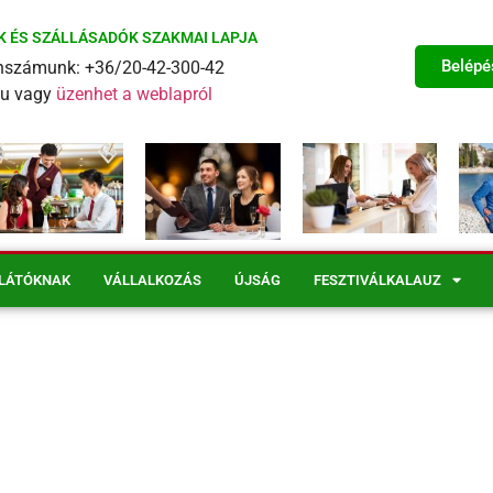
K ÉS SZÁLLÁSADÓK SZAKMAI LAPJA
Belépé
fonszámunk: +36/20-42-300-42
eu vagy
üzenhet a weblapról
LÁTÓKNAK
VÁLLALKOZÁS
ÚJSÁG
FESZTIVÁLKALAUZ