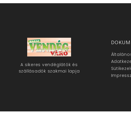
DOKUM
Általáno
Adatkeze
A sikeres vendéglátók és
Sütikeze
szállásadók szakmai lapja
Impress
hazaivendegvaro.