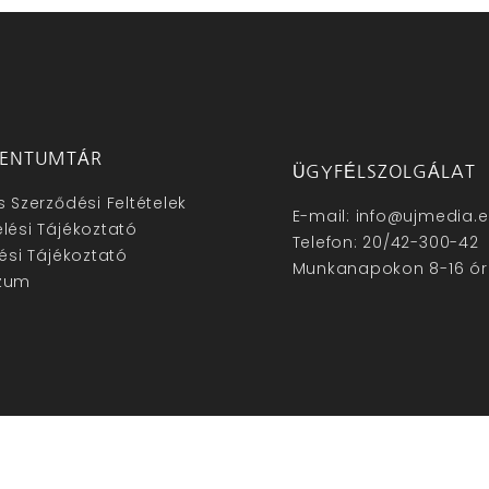
ENTUMTÁR
ÜGYFÉLSZOLGÁLAT
s Szerződési Feltételek
E-mail: info@ujmedia.
lési Tájékoztató
Telefon: 20/42-300-42
lési Tájékoztató
Munkanapokon 8-16 ór
zum
hu – Minden jog fenntartva © 2025. –
Új Média Kft.