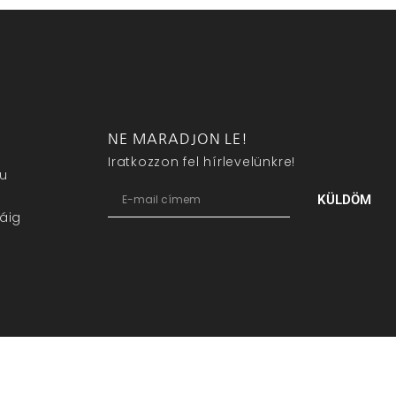
NE MARADJON LE!
Iratkozzon fel hírlevelünkre!
eu
KÜLDÖM
áig