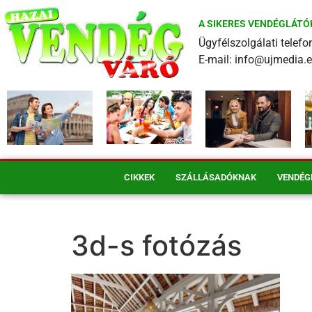
A SIKERES VENDÉGLÁTÓ
Ügyfélszolgálati tele
E-mail: info@ujmedia.
CIKKEK
SZÁLLÁSADÓKNAK
VENDÉG
3d-s fotózás