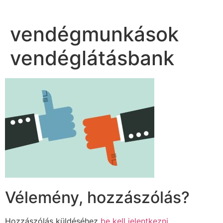
vendégmunkások
vendéglátásbank
Vélemény, hozzászólás?
Hozzászólás küldéséhez
be kell jelentkezni
.