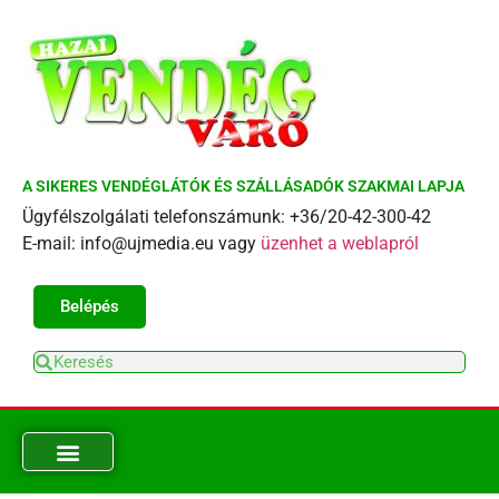
A SIKERES VENDÉGLÁTÓK ÉS SZÁLLÁSADÓK SZAKMAI LAPJA
Ügyfélszolgálati telefonszámunk: +36/20-42-300-42
E-mail: info@ujmedia.eu vagy
üzenhet a weblapról
Belépés