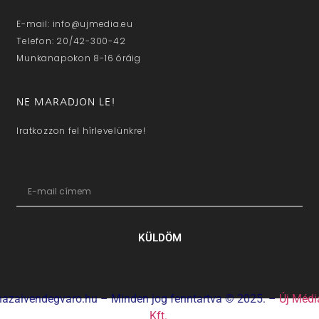
E-mail: info@ujmedia.eu
Telefon: 20/42-300-42
Munkanapokon 8-16 óráig
NE MARADJON LE!
Iratkozzon fel hírlevelünkre!
KÜLDÖM
hazaivendegvaro.hu – Minden jog fenntartva © 2025. –
Új Médi
Kft.