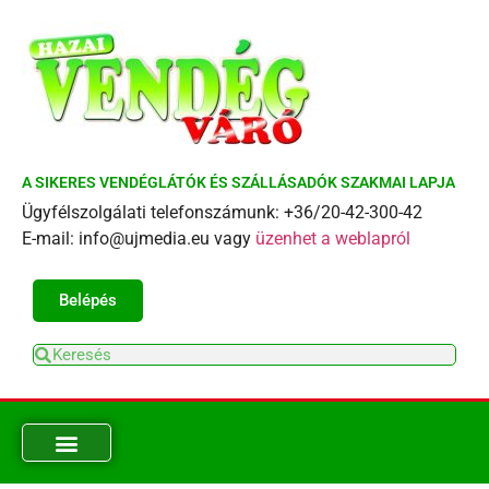
A SIKERES VENDÉGLÁTÓK ÉS SZÁLLÁSADÓK SZAKMAI LAPJA
Ügyfélszolgálati telefonszámunk: +36/20-42-300-42
E-mail: info@ujmedia.eu vagy
üzenhet a weblapról
Belépés