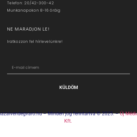
Telefon: 20/42-300-42
Munkanapokon 8-16 óráig
NE MARADJON LE!
Iratkozzon fel hírlevelünkre!
KÜLDÖM
hazaivendegvaro.hu – Minden jog fenntartva © 2025. –
Új Médi
Kft.