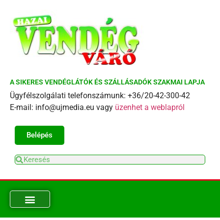
A SIKERES VENDÉGLÁTÓK ÉS SZÁLLÁSADÓK SZAKMAI LAPJA
Ügyfélszolgálati telefonszámunk: +36/20-42-300-42
E-mail: info@ujmedia.eu vagy
üzenhet a weblapról
Belépés