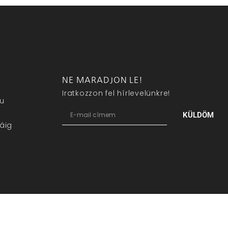
NE MARADJON LE!
Iratkozzon fel hírlevelünkre!
eu
KÜLDÖM
áig