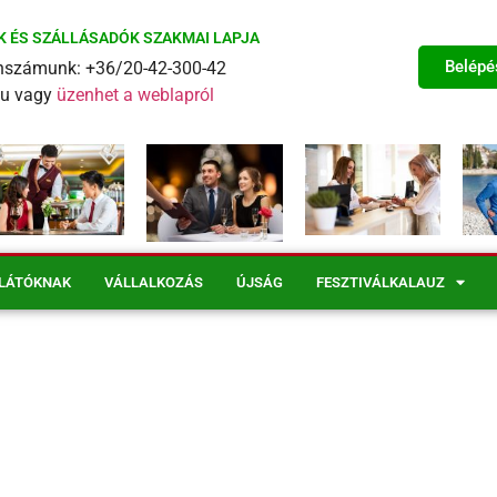
K ÉS SZÁLLÁSADÓK SZAKMAI LAPJA
Belépé
fonszámunk: +36/20-42-300-42
eu vagy
üzenhet a weblapról
LÁTÓKNAK
VÁLLALKOZÁS
ÚJSÁG
FESZTIVÁLKALAUZ