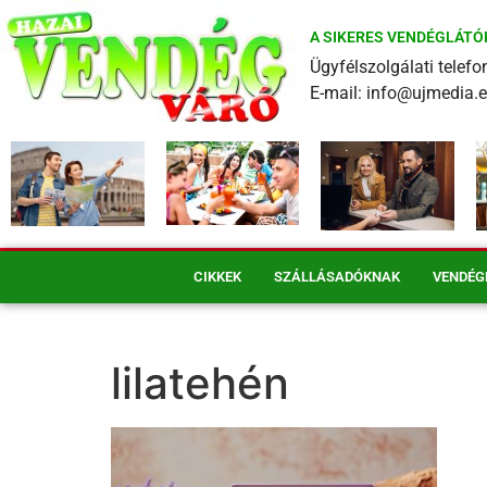
A SIKERES VENDÉGLÁTÓ
Ügyfélszolgálati tele
E-mail: info@ujmedia.
CIKKEK
SZÁLLÁSADÓKNAK
VENDÉG
lilatehén