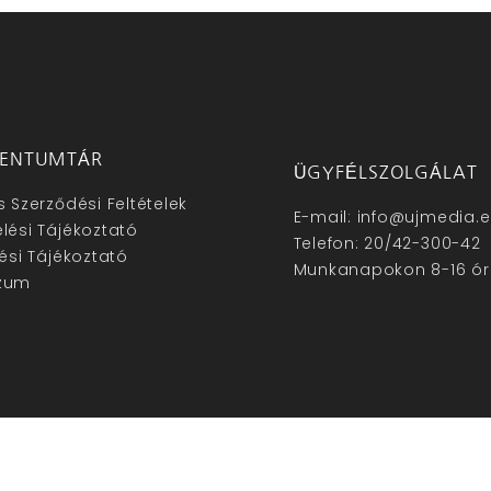
ENTUMTÁR
ÜGYFÉLSZOLGÁLAT
s Szerződési Feltételek
E-mail: info@ujmedia.
lési Tájékoztató
Telefon: 20/42-300-42
lési Tájékoztató
Munkanapokon 8-16 ór
zum
hu – Minden jog fenntartva © 2025. –
Új Média Kft.