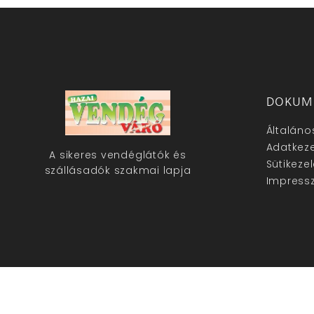
DOKUM
Általáno
Adatkeze
A sikeres vendéglátók és
Sütikeze
szállásadók szakmai lapja
Impress
hazaivendegvaro.