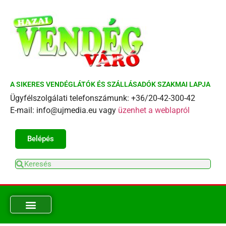
A SIKERES VENDÉGLÁTÓK ÉS SZÁLLÁSADÓK SZAKMAI LAPJA
Ügyfélszolgálati telefonszámunk: +36/20-42-300-42
E-mail: info@ujmedia.eu vagy
üzenhet a weblapról
Belépés