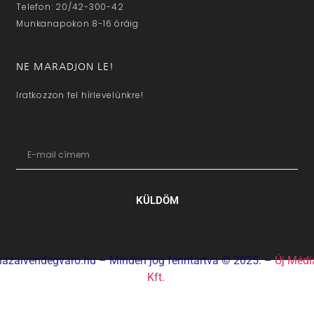
Telefon: 20/42-300-42
Munkanapokon 8-16 óráig
NE MARADJON LE!
Iratkozzon fel hírlevelünkre!
KÜLDÖM
hazaivendegvaro.hu – Minden jog fenntartva © 2025. –
Új Médi
Kft.