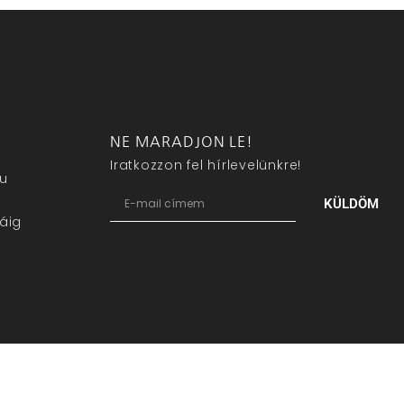
NE MARADJON LE!
Iratkozzon fel hírlevelünkre!
eu
KÜLDÖM
áig