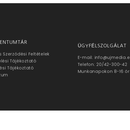
ENTUMTÁR
ÜGYFÉLSZOLGÁLAT
s Szerződési Feltételek
E-mail: info@ujmedia.
lési Tájékoztató
Telefon: 20/42-300-42
lési Tájékoztató
Munkanapokon 8-16 ór
zum
hu – Minden jog fenntartva © 2025. –
Új Média Kft.