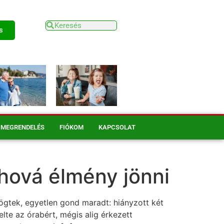
s
MEGRENDELÉS
FIÓKOM
KAPCSOLAT
ahová élmény jönni
rögtek, egyetlen gond maradt: hiányzott két
elte az órabért, mégis alig érkezett