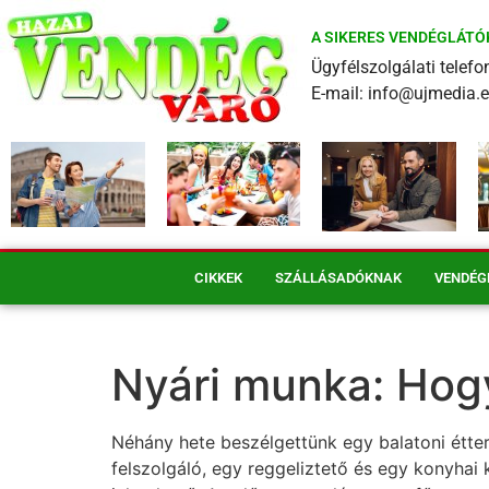
A SIKERES VENDÉGLÁTÓ
Ügyfélszolgálati tele
E-mail: info@ujmedia.
CIKKEK
SZÁLLÁSADÓKNAK
VENDÉG
Nyári munka: Hogy
Néhány hete beszélgettünk egy balatoni étter
felszolgáló, egy reggeliztető és egy konyhai 