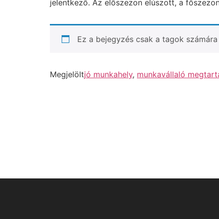
jelentkező. Az előszezon elúszott, a főszez
Ez a bejegyzés csak a tagok számára 
Megjelölt
jó munkahely
,
munkavállaló megtart