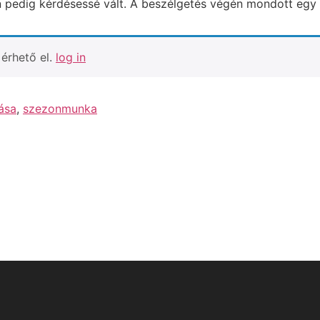
on pedig kérdésessé vált. A beszélgetés végén mondott egy
érhető el.
log in
ása
,
szezonmunka