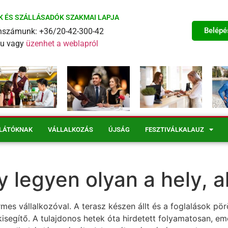
K ÉS SZÁLLÁSADÓK SZAKMAI LAPJA
Belépé
fonszámunk: +36/20-42-300-42
eu vagy
üzenhet a weblapról
LÁTÓKNAK
VÁLLALKOZÁS
ÚJSÁG
FESZTIVÁLKALAUZ
 legyen olyan a hely, 
mes vállalkozóval. A terasz készen állt és a foglalások pö
kisegítő. A tulajdonos hetek óta hirdetett folyamatosan, em