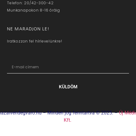
Telefon: 20/42-300-42
Munkanapokon 8-16 óráig
NE MARADJON LE!
Iratkozzon fel hírlevelünkre!
KÜLDÖM
hazaivendegvaro.hu – Minden jog fenntartva © 2025. –
Új Médi
Kft.