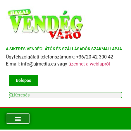
A SIKERES VENDÉGLÁTÓK ÉS SZÁLLÁSADÓK SZAKMAI LAPJA
Ügyfélszolgálati telefonszámunk: +36/20-42-300-42
E-mail: info@ujmedia.eu vagy
üzenhet a weblapról
Belépés