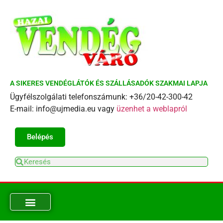
A SIKERES VENDÉGLÁTÓK ÉS SZÁLLÁSADÓK SZAKMAI LAPJA
Ügyfélszolgálati telefonszámunk: +36/20-42-300-42
E-mail: info@ujmedia.eu vagy
üzenhet a weblapról
Belépés