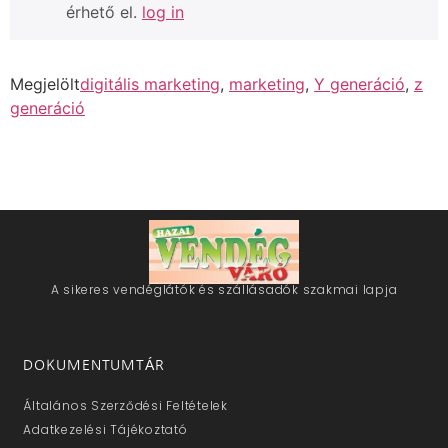
érhető el.
log in
Megjelölt
digitális marketing
,
marketing
,
Y generáció
,
z
generáció
A sikeres vendéglátók és szállásadók szakmai lapja
DOKUMENTUMTÁR
Általános Szerződési Feltételek
Adatkezelési Tájékoztató