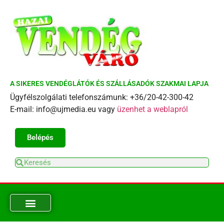
A SIKERES VENDÉGLÁTÓK ÉS SZÁLLÁSADÓK SZAKMAI LAPJA
Ügyfélszolgálati telefonszámunk: +36/20-42-300-42
E-mail: info@ujmedia.eu vagy
üzenhet a weblapról
Belépés