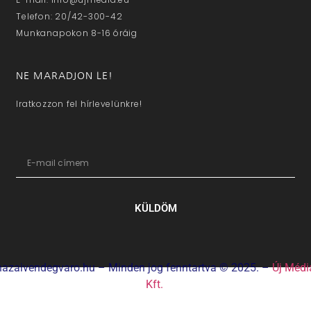
Telefon: 20/42-300-42
Munkanapokon 8-16 óráig
NE MARADJON LE!
Iratkozzon fel hírlevelünkre!
KÜLDÖM
hazaivendegvaro.hu – Minden jog fenntartva © 2025. –
Új Médi
Kft.