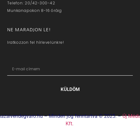
Telefon: 20/42-300-42
Munkanapokon 8-16 óráig
NE MARADJON LE!
Iratkozzon fel hírlevelünkre!
KÜLDÖM
hazaivendegvaro.hu – Minden jog fenntartva © 2025. –
Új Médi
Kft.