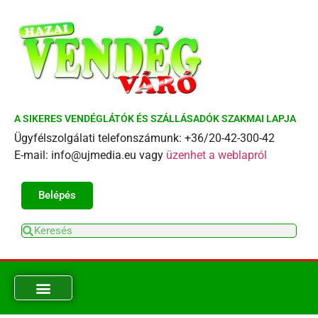
A SIKERES VENDÉGLÁTÓK ÉS SZÁLLÁSADÓK SZAKMAI LAPJA
Ügyfélszolgálati telefonszámunk: +36/20-42-300-42
E-mail: info@ujmedia.eu vagy
üzenhet a weblapról
Belépés