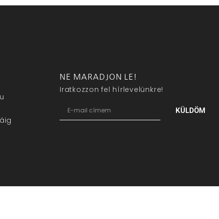
NE MARADJON LE!
Iratkozzon fel hírlevelünkre!
eu
KÜLDÖM
áig