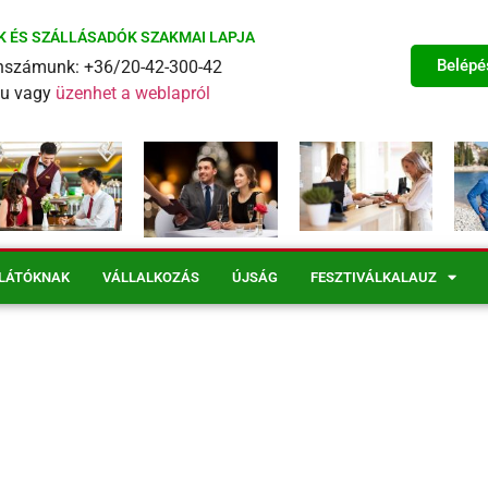
K ÉS SZÁLLÁSADÓK SZAKMAI LAPJA
Belépé
fonszámunk: +36/20-42-300-42
eu vagy
üzenhet a weblapról
LÁTÓKNAK
VÁLLALKOZÁS
ÚJSÁG
FESZTIVÁLKALAUZ