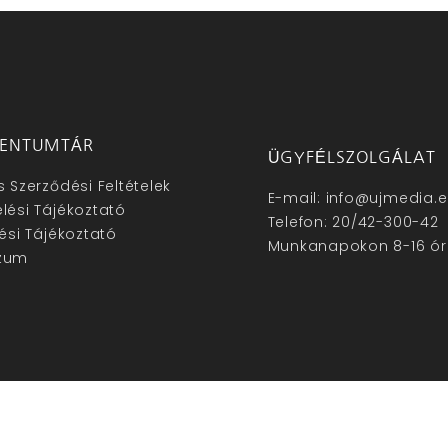
ENTUMTÁR
ÜGYFÉLSZOLGÁLAT
s Szerződési Feltételek
E-mail: info@ujmedia.
lési Tájékoztató
Telefon: 20/42-300-42
lési Tájékoztató
Munkanapokon 8-16 ór
zum
hu – Minden jog fenntartva © 2025. –
Új Média Kft.