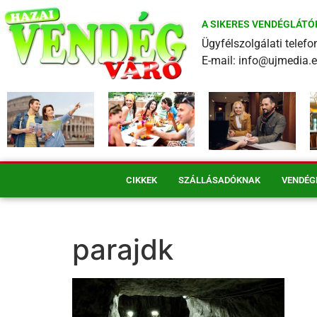
A SIKERES VENDÉGLÁTÓ
Ügyfélszolgálati tele
E-mail: info@ujmedia.
CIKKEK
SZÁLLÁSADÓKNAK
VENDÉG
parajdk