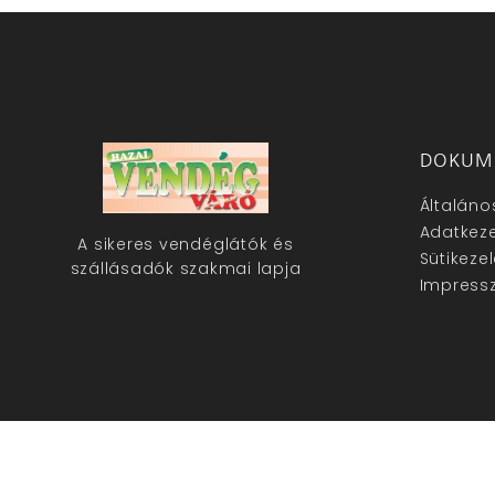
DOKUM
Általáno
Adatkeze
A sikeres vendéglátók és
Sütikeze
szállásadók szakmai lapja
Impress
hazaivendegvaro.