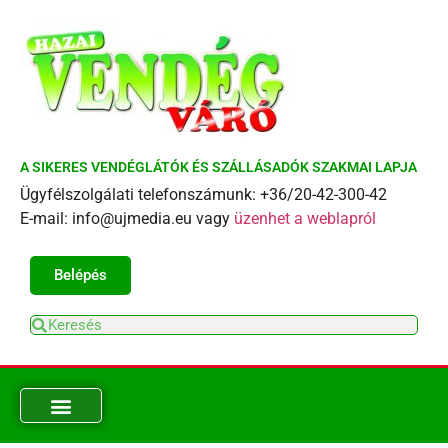
A SIKERES VENDÉGLÁTÓK ÉS SZÁLLÁSADÓK SZAKMAI LAPJA
Ügyfélszolgálati telefonszámunk: +36/20-42-300-42
E-mail: info@ujmedia.eu vagy
üzenhet a weblapról
Belépés