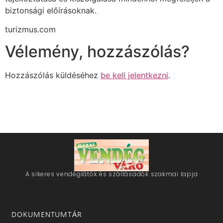
biztonsági előírásoknak.
turizmus.com
Vélemény, hozzászólás?
Hozzászólás küldéséhez
be kell jelentkezni
.
A sikeres vendéglátók és szállásadók szakmai lapja
DOKUMENTUMTÁR