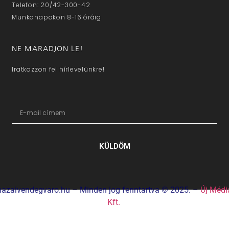
Telefon: 20/42-300-42
Munkanapokon 8-16 óráig
NE MARADJON LE!
Iratkozzon fel hírlevelünkre!
KÜLDÖM
hazaivendegvaro.hu – Minden jog fenntartva © 2025. –
Új Médi
Kft.