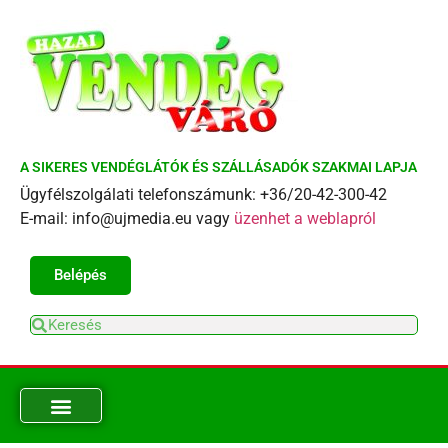
A SIKERES VENDÉGLÁTÓK ÉS SZÁLLÁSADÓK SZAKMAI LAPJA
Ügyfélszolgálati telefonszámunk: +36/20-42-300-42
E-mail: info@ujmedia.eu vagy
üzenhet a weblapról
Belépés