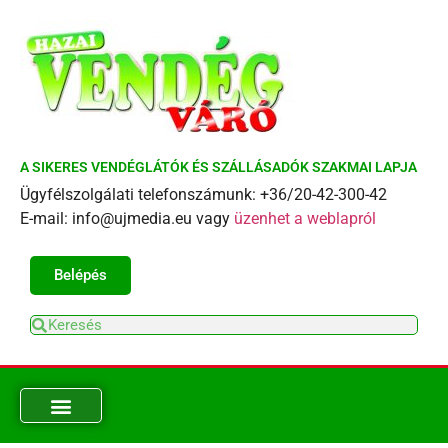
A SIKERES VENDÉGLÁTÓK ÉS SZÁLLÁSADÓK SZAKMAI LAPJA
Ügyfélszolgálati telefonszámunk: +36/20-42-300-42
E-mail: info@ujmedia.eu vagy
üzenhet a weblapról
Belépés