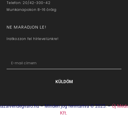
Telefon: 20/42-300-42
Munkanapokon 8-16 óráig
NE MARADJON LE!
Iratkozzon fel hírlevelünkre!
KÜLDÖM
hazaivendegvaro.hu – Minden jog fenntartva © 2025. –
Új Médi
Kft.