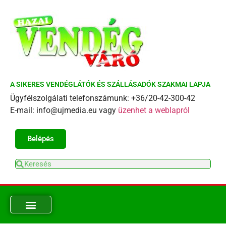
A SIKERES VENDÉGLÁTÓK ÉS SZÁLLÁSADÓK SZAKMAI LAPJA
Ügyfélszolgálati telefonszámunk: +36/20-42-300-42
E-mail: info@ujmedia.eu vagy
üzenhet a weblapról
Belépés