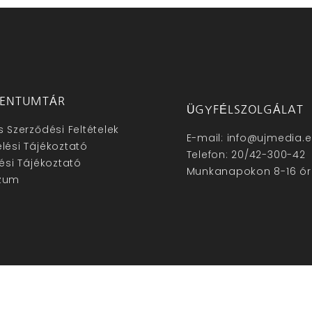
ENTUMTÁR
ÜGYFÉLSZOLGÁLAT
s Szerződési Feltételek
E-mail: info@ujmedia.
lési Tájékoztató
Telefon: 20/42-300-42
lési Tájékoztató
Munkanapokon 8-16 ór
zum
hu – Minden jog fenntartva © 2025. –
Új Média Kft.