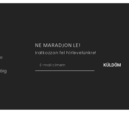
NE MARADJON LE!
Iratkozzon fel hírlevelünkre!
eu
KÜLDÖM
áig