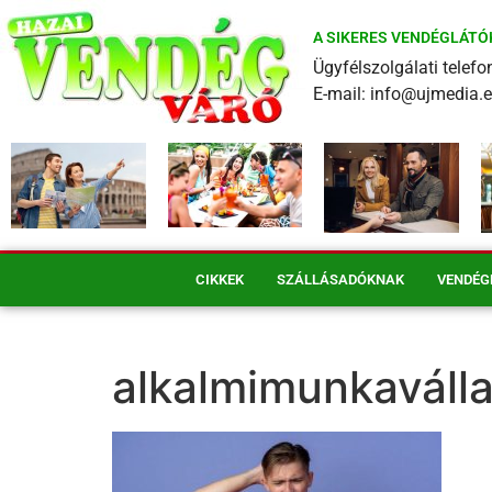
A SIKERES VENDÉGLÁTÓ
Ügyfélszolgálati tele
E-mail: info@ujmedia.
CIKKEK
SZÁLLÁSADÓKNAK
VENDÉG
alkalmimunkaválla