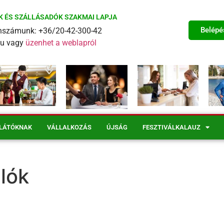
K ÉS SZÁLLÁSADÓK SZAKMAI LAPJA
Belépé
fonszámunk: +36/20-42-300-42
eu vagy
üzenhet a weblapról
LÁTÓKNAK
VÁLLALKOZÁS
ÚJSÁG
FESZTIVÁLKALAUZ
lók