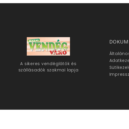
DOKUM
Általáno
Adatkeze
A sikeres vendéglátók és
Sütikeze
szállásadók szakmai lapja
Impress
hazaivendegvaro.