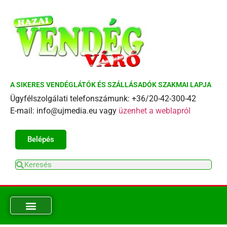
A SIKERES VENDÉGLÁTÓK ÉS SZÁLLÁSADÓK SZAKMAI LAPJA
Ügyfélszolgálati telefonszámunk: +36/20-42-300-42
E-mail: info@ujmedia.eu vagy
üzenhet a weblapról
Belépés