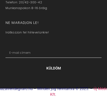
Telefon: 20/42-300-42
Munkanapokon 8-16 óráig
NE MARADJON LE!
Iratkozzon fel hírlevelünkre!
KÜLDÖM
hazaivendegvaro.hu – Minden jog fenntartva © 2025. –
Új Médi
Kft.