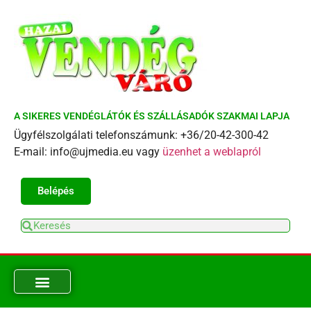
A SIKERES VENDÉGLÁTÓK ÉS SZÁLLÁSADÓK SZAKMAI LAPJA
Ügyfélszolgálati telefonszámunk: +36/20-42-300-42
E-mail: info@ujmedia.eu vagy
üzenhet a weblapról
Belépés