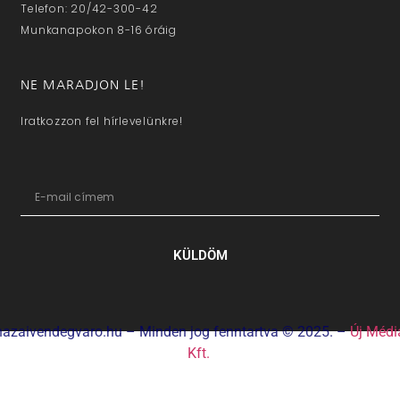
Telefon: 20/42-300-42
Munkanapokon 8-16 óráig
NE MARADJON LE!
Iratkozzon fel hírlevelünkre!
KÜLDÖM
hazaivendegvaro.hu – Minden jog fenntartva © 2025. –
Új Médi
Kft.