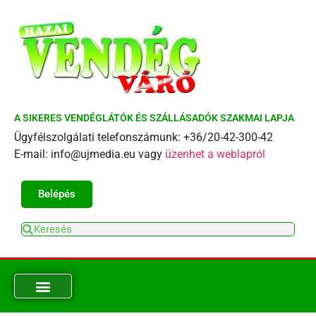
A SIKERES VENDÉGLÁTÓK ÉS SZÁLLÁSADÓK SZAKMAI LAPJA
Ügyfélszolgálati telefonszámunk: +36/20-42-300-42
E-mail: info@ujmedia.eu vagy
üzenhet a weblapról
Belépés