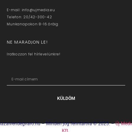
E-mail: info@ujmedia.eu
Telefon: 20/42-300-42
Munkanapokon 8-16 óráig
NE MARADJON LE!
Iratkozzon fel hírlevelünkre!
KÜLDÖM
hazaivendegvaro.hu – Minden jog fenntartva © 2025. –
Új Médi
Kft.