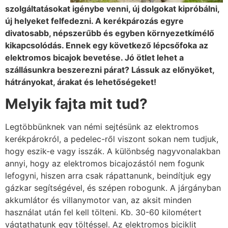
szolgáltatásokat igénybe venni, új dolgokat kipróbálni,
új helyeket felfedezni. A kerékpározás egyre
divatosabb, népszerűbb és egyben környezetkímélő
kikapcsolódás. Ennek egy következő lépcsőfoka az
elektromos bicajok bevetése. Jó ötlet lehet a
szállásunkra beszerezni párat? Lássuk az előnyöket,
hátrányokat, árakat és lehetőségeket!
Melyik fajta mit tud?
Legtöbbünknek van némi sejtésünk az elektromos
kerékpárokról, a pedelec-ről viszont sokan nem tudjuk,
hogy eszik-e vagy isszák. A különbség nagyvonalakban
annyi, hogy az elektromos bicajozástól nem fogunk
lefogyni, hiszen arra csak rápattanunk, beindítjuk egy
gázkar segítségével, és szépen robogunk. A járgányban
akkumlátor és villanymotor van, az aksit minden
használat után fel kell tölteni. Kb. 30-60 kilométert
vágtathatunk egy töltéssel. Az elektromos biciklit