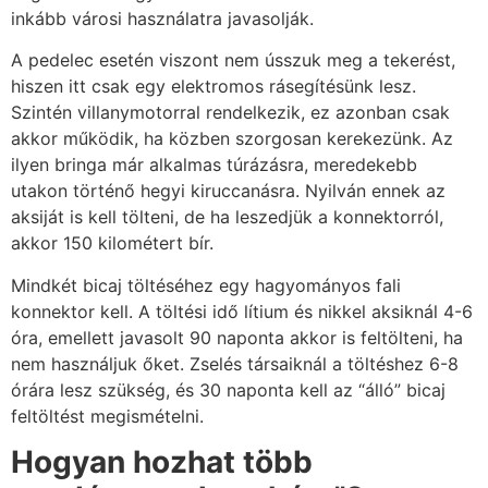
inkább városi használatra javasolják.
A pedelec esetén viszont nem ússzuk meg a tekerést,
hiszen itt csak egy elektromos rásegítésünk lesz.
Szintén villanymotorral rendelkezik, ez azonban csak
akkor működik, ha közben szorgosan kerekezünk. Az
ilyen bringa már alkalmas túrázásra, meredekebb
utakon történő hegyi kiruccanásra. Nyilván ennek az
aksiját is kell tölteni, de ha leszedjük a konnektorról,
akkor 150 kilométert bír.
Mindkét bicaj töltéséhez egy hagyományos fali
konnektor kell. A töltési idő lítium és nikkel aksiknál 4-6
óra, emellett javasolt 90 naponta akkor is feltölteni, ha
nem használjuk őket. Zselés társaiknál a töltéshez 6-8
órára lesz szükség, és 30 naponta kell az “álló” bicaj
feltöltést megismételni.
Hogyan hozhat több