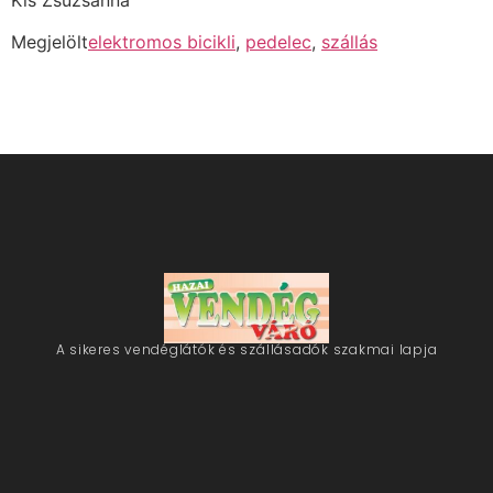
Megjelölt
elektromos bicikli
,
pedelec
,
szállás
A sikeres vendéglátók és szállásadók szakmai lapja