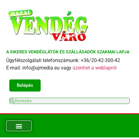
A SIKERES VENDÉGLÁTÓK ÉS SZÁLLÁSADÓK SZAKMAI LAPJA
Ügyfélszolgálati telefonszámunk: +36/20-42-300-42
E-mail: info@ujmedia.eu vagy
üzenhet a weblapról
Belépés