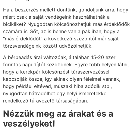
Ha a beszerzés mellett döntünk, gondoljunk arra, hogy
miért csak a saját vendégeink használhatnák a
bicikliket? Nyugodtan kölcsönözhetjük más érdeklődők
számára is. Sőt, az is benne van a pakliban, hogy a
“más érdeklődőt” a következő szezontól már saját
törzsvendégeink között üdvözölhetjük.
A bérbeadás árai változóak, általában 15-20 ezer
forintos napi díjtól kezdődnek. Egyre több helyen látni,
hogy a kerékpár-kölcsönzést túraszervezéssel
kapcsolják össze, így akinek olyan félelmei vannak,
hogy például eltéved, műszaki hiba adódik stb.,
nyugodtan hátradőlhet egy helyi ismeretekkel
rendelkező túravezető társaságában.
Nézzük meg az árakat és a
veszélyeket!