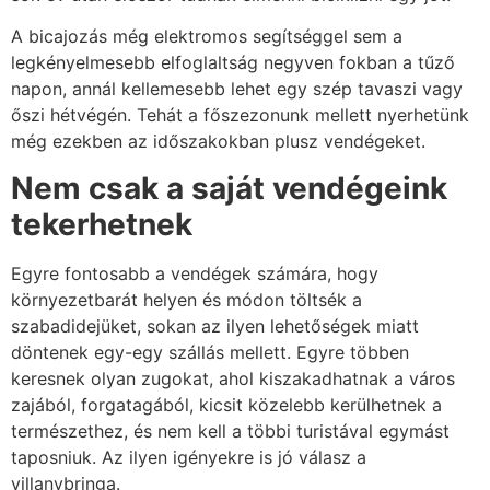
A bicajozás még elektromos segítséggel sem a
legkényelmesebb elfoglaltság negyven fokban a tűző
napon, annál kellemesebb lehet egy szép tavaszi vagy
őszi hétvégén. Tehát a főszezonunk mellett nyerhetünk
még ezekben az időszakokban plusz vendégeket.
Nem csak a saját vendégeink
tekerhetnek
Egyre fontosabb a vendégek számára, hogy
környezetbarát helyen és módon töltsék a
szabadidejüket, sokan az ilyen lehetőségek miatt
döntenek egy-egy szállás mellett. Egyre többen
keresnek olyan zugokat, ahol kiszakadhatnak a város
zajából, forgatagából, kicsit közelebb kerülhetnek a
természethez, és nem kell a többi turistával egymást
taposniuk. Az ilyen igényekre is jó válasz a
villanybringa.