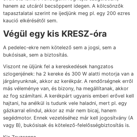
hanem az utcáról becsöppent idegen. A kölcsönzők
tapasztalatai szerint ne ijedjünk meg pl. egy 200 ezres
kaució elkérésétől sem.
Végül egy kis KRESZ-óra
A pedelec-ekre nem kötelező sem a jogsi, sem a
bukósisak, sem a biztosítás.
Viszont ne üljünk fel a kereskedések hangzatos
szlogenjének: ha 2 kereke és 300 W alatti motorja van a
járgányunknak, akkor az kerékpár. A rendőrségnek erről
más véleménye van, és bizony, ha megállítanak, akkor
az fog számítani. A kerékpárt ugyanis emberi erővel kell
hajtani, ha anélkül is tudunk vele haladni, mert pl. egy
gázkarral elindul, akkor az már nem bicaj, hanem
segédmotor. Ennek vezetéséhez már kell jogosítvány (A
vagy B), bukósisak és kötelező-felelősségbiztosítás is.
Kis Zsuzsanna