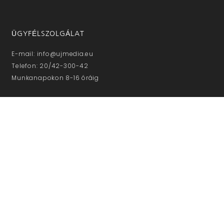
ÜGYFÉLSZOLGÁLAT
E-mail: info@ujmedia.eu
Telefon: 20/42-300-42
Munkanapokon 8-16 óráig
NE MARADJON LE!