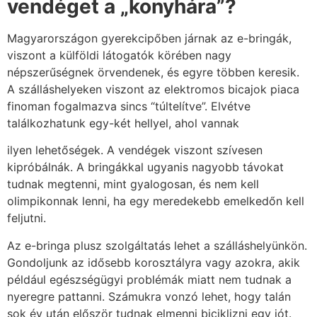
vendéget a „konyhára”?
Magyarországon gyerekcipőben járnak az e-bringák,
viszont a külföldi látogatók köré­ben nagy
népszerűségnek örvendenek, és egyre többen keresik.
A szálláshelyeken viszont az elektromos bicajok piaca
finoman fogalmazva sincs “túltelítve”. Elvétve
találkozhatunk egy-két hellyel, ahol vannak
ilyen lehetőségek. A vendégek viszont szívesen
kipróbálnák. A bringákkal ugyanis nagyobb távokat
tudnak megtenni, mint gyalogosan, és nem kell
olimpikonnak lenni, ha egy meredekebb emelkedőn kell
feljutni.
Az e-bringa plusz szolgáltatás lehet a szálláshelyünkön.
Gondoljunk az idősebb korosztályra vagy azokra, akik
például egészségügyi problémák miatt nem tudnak a
nyeregre pattanni. Számukra vonzó lehet, hogy talán
sok év után először tudnak elmenni biciklizni egy jót.