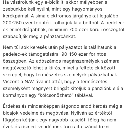
Ha vásárolunk egy e-biciklit, akkor mélyebben a
zsebünkbe kell nyúlni, mint egy hagyományos
kerékpárnál. A sima elektromos járgányokat legalább
200-250 ezer forintért tolhatjuk ki a boltból. A pedelec-
ek ennél drágábbak, minimum 700 ezer körüli összegtől
szabadítják meg a pénztárcánkat.
Nem túl sok keresés után pályázatot is találhatunk a
pedelec-ek támogatására 90-150 ezer forintos
összegben. Az adószámos magánszemélyek számára
megtévesztő lehet a kiírás, mivel a feltételek között
szerepel, hogy természetes személyek pályázhatnak.
Viszont a NAV óva int attól, hogy a természetes
személyként megnyert bringát kitoljuk a panziónk elé a
kormányon egy “kölcsönözhető” táblával.
Érdekes és mindenképpen átgondolandó kérdés még a
bicajok védelme és megóvása. Nyilván az értéktől
függően kérjünk egy nagyobb kauciót, főleg ha nem
évek óta ismert vendégünk fog rajta száguldozni,