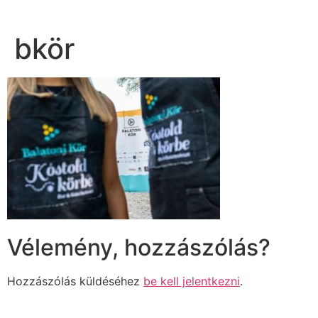
bkör
Vélemény, hozzászólás?
Hozzászólás küldéséhez
be kell jelentkezni
.