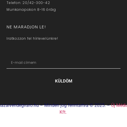
Telefon: 20/42-300-42
Munkanapokon 8-16 óráig
NE MARADJON LE!
Iratkozzon fel hírlevelünkre!
KÜLDÖM
hazaivendegvaro.hu – Minden jog fenntartva © 2025. –
Új Médi
Kft.