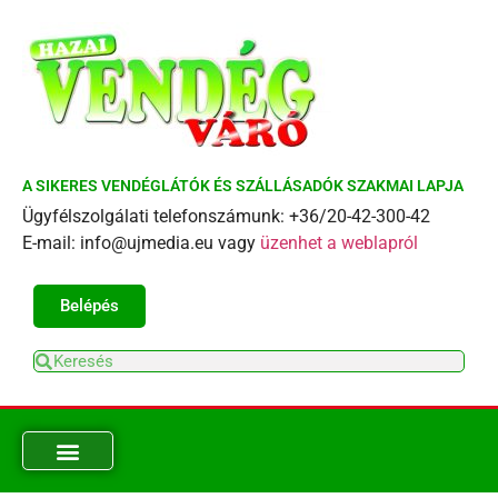
A SIKERES VENDÉGLÁTÓK ÉS SZÁLLÁSADÓK SZAKMAI LAPJA
Ügyfélszolgálati telefonszámunk: +36/20-42-300-42
E-mail: info@ujmedia.eu vagy
üzenhet a weblapról
Belépés