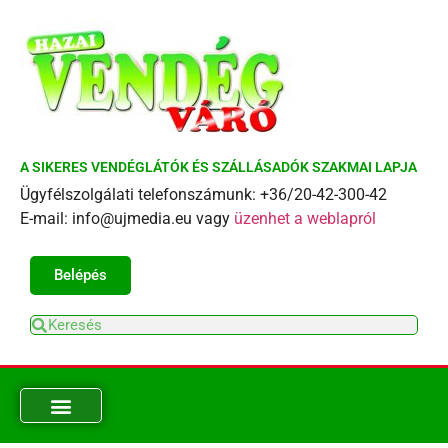
A SIKERES VENDÉGLÁTÓK ÉS SZÁLLÁSADÓK SZAKMAI LAPJA
Ügyfélszolgálati telefonszámunk: +36/20-42-300-42
E-mail: info@ujmedia.eu vagy
üzenhet a weblapról
Belépés