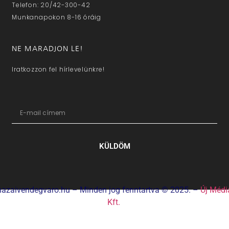
Telefon: 20/42-300-42
Munkanapokon 8-16 óráig
NE MARADJON LE!
Iratkozzon fel hírlevelünkre!
KÜLDÖM
hazaivendegvaro.hu – Minden jog fenntartva © 2025. –
Új Médi
Kft.