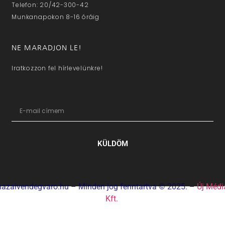
Telefon: 20/42-300-42
Munkanapokon 8-16 óráig
NE MARADJON LE!
Iratkozzon fel hírlevelünkre!
KÜLDÖM
hazaivendegvaro.hu – Minden jog fenntartva © 2025. –
Új Médi
Kft.