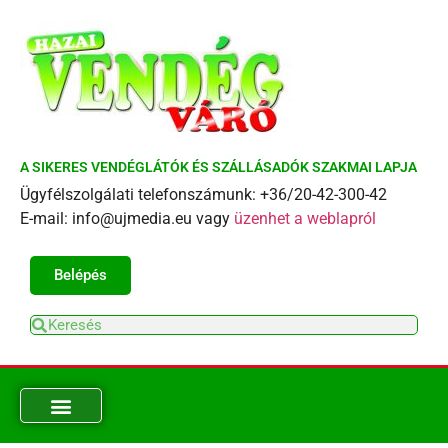
A SIKERES VENDÉGLÁTÓK ÉS SZÁLLÁSADÓK SZAKMAI LAPJA
Ügyfélszolgálati telefonszámunk: +36/20-42-300-42
E-mail: info@ujmedia.eu vagy
üzenhet a weblapról
Belépés