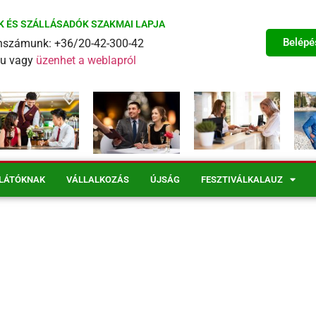
K ÉS SZÁLLÁSADÓK SZAKMAI LAPJA
Belépé
fonszámunk: +36/20-42-300-42
eu vagy
üzenhet a weblapról
LÁTÓKNAK
VÁLLALKOZÁS
ÚJSÁG
FESZTIVÁLKALAUZ