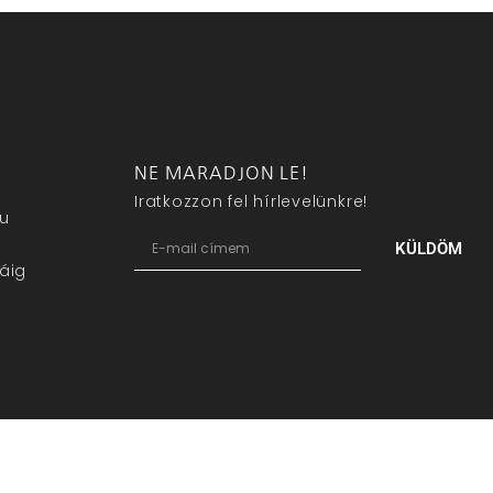
NE MARADJON LE!
Iratkozzon fel hírlevelünkre!
eu
KÜLDÖM
áig