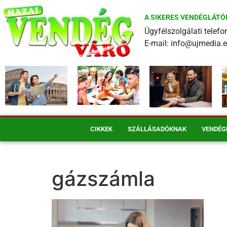
A SIKERES VENDÉGLÁTÓ
Ügyfélszolgálati tele
E-mail: info@ujmedia.
CIKKEK
SZÁLLÁSADÓKNAK
VENDÉG
gázszámla