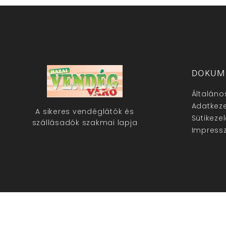
DOKUM
Általáno
Adatkeze
A sikeres vendéglátók és
Sütikeze
szállásadók szakmai lapja
Impress
hazaivendegvaro.