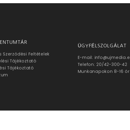
ENTUMTÁR
ÜGYFÉLSZOLGÁLAT
s Szerződési Feltételek
E-mail: info@ujmedia.
lési Tájékoztató
Telefon: 20/42-300-42
lési Tájékoztató
Munkanapokon 8-16 ór
zum
hu – Minden jog fenntartva © 2025. –
Új Média Kft.