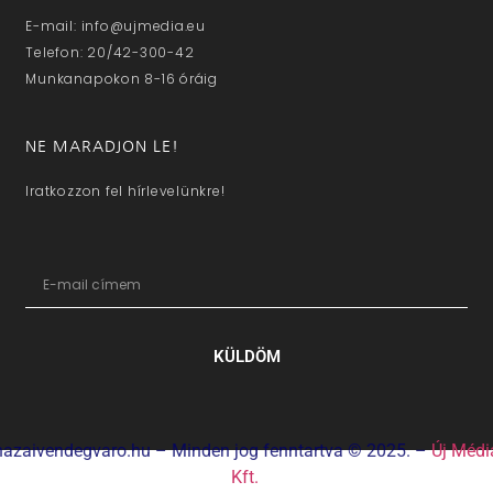
E-mail: info@ujmedia.eu
Telefon: 20/42-300-42
Munkanapokon 8-16 óráig
NE MARADJON LE!
Iratkozzon fel hírlevelünkre!
KÜLDÖM
hazaivendegvaro.hu – Minden jog fenntartva © 2025. –
Új Médi
Kft.