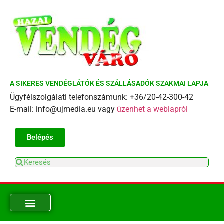
A SIKERES VENDÉGLÁTÓK ÉS SZÁLLÁSADÓK SZAKMAI LAPJA
Ügyfélszolgálati telefonszámunk: +36/20-42-300-42
E-mail: info@ujmedia.eu vagy
üzenhet a weblapról
Belépés