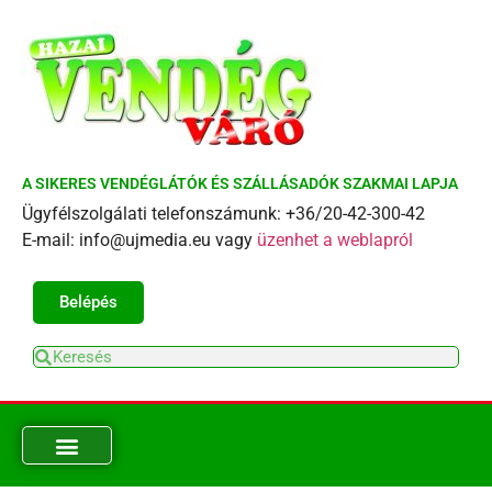
A SIKERES VENDÉGLÁTÓK ÉS SZÁLLÁSADÓK SZAKMAI LAPJA
Ügyfélszolgálati telefonszámunk: +36/20-42-300-42
E-mail: info@ujmedia.eu vagy
üzenhet a weblapról
Belépés