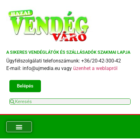
A SIKERES VENDÉGLÁTÓK ÉS SZÁLLÁSADÓK SZAKMAI LAPJA
Ügyfélszolgálati telefonszámunk: +36/20-42-300-42
E-mail: info@ujmedia.eu vagy
üzenhet a weblapról
Belépés