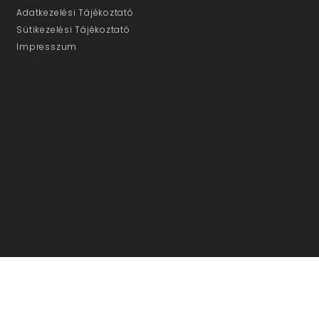
Adatkezelési Tájékoztató
Sütikezelési Tájékoztató
Impresszum
ÜGYFÉLSZOLGÁLAT
E-mail: info@ujmedia.eu