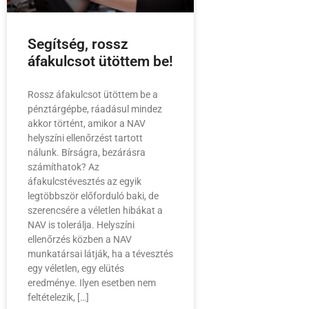
Segítség, rossz
áfakulcsot ütöttem be!
Rossz áfakulcsot ütöttem be a
pénztárgépbe, ráadásul mindez
akkor történt, amikor a NAV
helyszíni ellenőrzést tartott
nálunk. Bírságra, bezárásra
számíthatok? Az
áfakulcstévesztés az egyik
legtöbbször előforduló baki, de
szerencsére a véletlen hibákat a
NAV is tolerálja. Helyszíni
ellenőrzés közben a NAV
munkatársai látják, ha a tévesztés
egy véletlen, egy elütés
eredménye. Ilyen esetben nem
feltételezik, […]