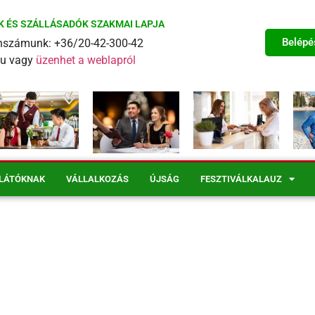
K ÉS SZÁLLÁSADÓK SZAKMAI LAPJA
Belépé
fonszámunk: +36/20-42-300-42
eu vagy
üzenhet a weblapról
LÁTÓKNAK
VÁLLALKOZÁS
ÚJSÁG
FESZTIVÁLKALAUZ