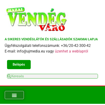
A SIKERES VENDÉGLÁTÓK ÉS SZÁLLÁSADÓK SZAKMAI LAPJA
Ügyfélszolgálati telefonszámunk: +36/20-42-300-42
E-mail: info@ujmedia.eu vagy
üzenhet a weblapról
Belépés