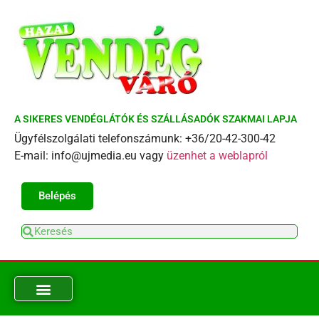
A SIKERES VENDÉGLÁTÓK ÉS SZÁLLÁSADÓK SZAKMAI LAPJA
Ügyfélszolgálati telefonszámunk: +36/20-42-300-42
E-mail: info@ujmedia.eu vagy
üzenhet a weblapról
Belépés