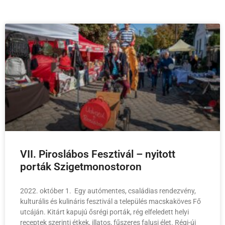
VII. Piroslábos Fesztivál – nyitott
porták Szigetmonostoron
2022. október 1. Egy autómentes, családias rendezvény,
kulturális és kulináris fesztivál a település macskaköves Fő
utcáján. Kitárt kapujú ősrégi porták, rég elfeledett helyi
receptek szerinti étkek, illatos, fűszeres falusi élet. Régi-új