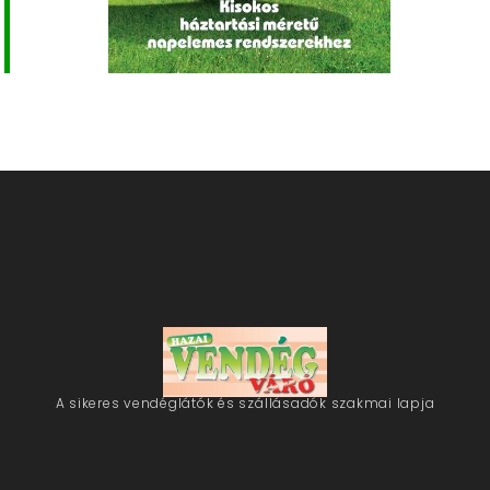
A sikeres vendéglátók és szállásadók szakmai lapja