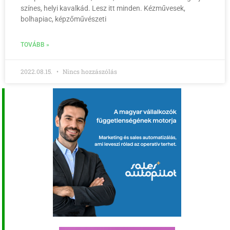
színes, helyi kavalkád. Lesz itt minden. Kézművesek,
bolhapiac, képzőművészeti
TOVÁBB »
2022.08.15.
Nincs hozzászólás