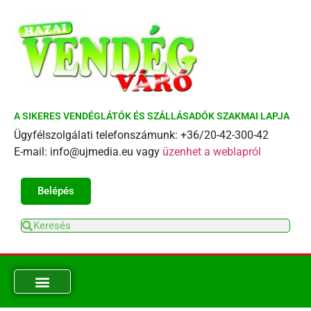
A SIKERES VENDÉGLÁTÓK ÉS SZÁLLÁSADÓK SZAKMAI LAPJA
Ügyfélszolgálati telefonszámunk: +36/20-42-300-42
E-mail: info@ujmedia.eu vagy
üzenhet a weblapról
Belépés