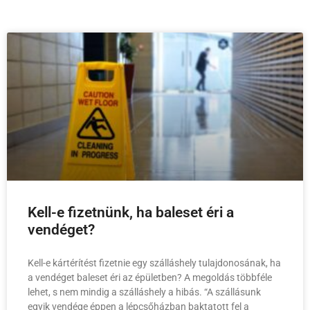
Kell-e fizetnünk, ha baleset éri a
vendéget?
Kell-e kártérítést fizetnie egy szálláshely tulajdonosának, ha
a vendéget baleset éri az épületben? A megoldás többféle
lehet, s nem mindig a szálláshely a hibás. “A szállásunk
egyik vendége éppen a lépcsőházban baktatott fel a